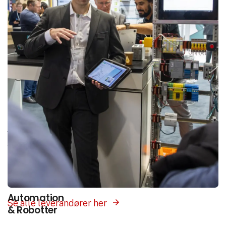
Interesse­områder
Vores platform samler hele branchen ét sted.
Vælg det interesseområde som matcher det du
søger, og få præsenteret leverandører med
produkter og løsninger inden for dette felt.
Automation
Se alle leverandører her
& Robotter