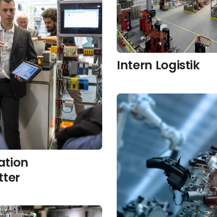
Intern Logistik
tion
tter