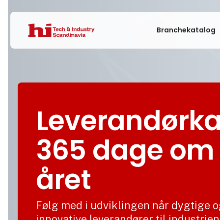
Branchekatalog
Leverandørka
365 dage om
året
Følg med i udviklingen når dygtige 
innovative leverandører til industrien