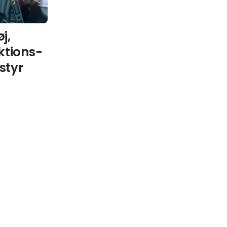
j,
ktions-
styr