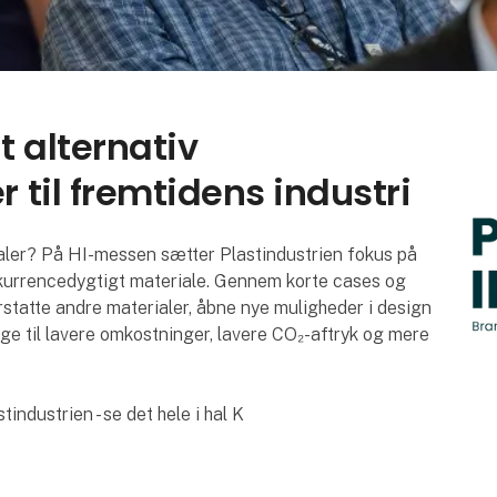
t alternativ
 til fremtidens industri
aler? På HI-messen sætter Plastindustrien fokus på
kurrencedygtigt materiale. Gennem korte cases og
erstatte andre materialer, åbne nye muligheder i design
age til lavere omkostninger, lavere CO₂-aftryk og mere
industrien - se det hele i hal K