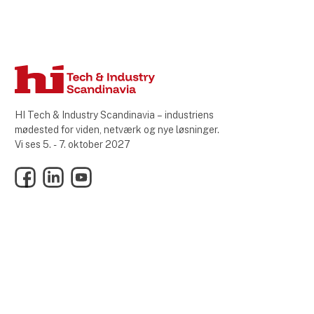
Plast kan hjælpe industrien med at møde
krav og gribe nye muligheder. Ved Thomas
Drustrup, Adm. direktør, Plastindustrien
HI Tech & Industry Scandinavia – industriens
mødested for viden, netværk og nye løsninger.
Vi ses 5. - 7. oktober 2027
Facebook
LinkedIn
YouTube