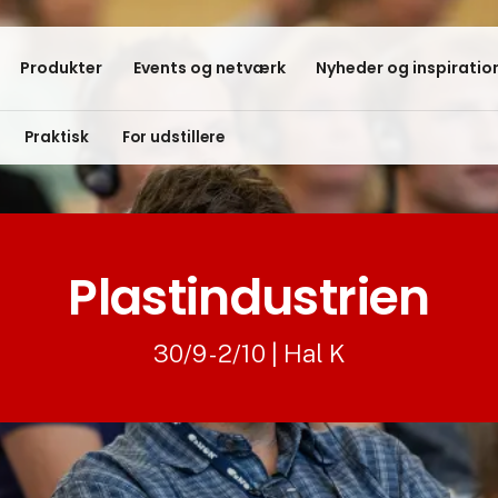
Produkter
Events og netværk
Nyheder og inspiratio
Praktisk
For udstillere
Plastindustrien
30/9 - 2/10 | Hal K