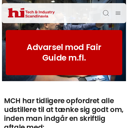
Søg
Advarsel mod Fair
Guide m.fl.
MCH har tidligere opfordret alle
udstillere til at tænke sig godt om,
inden man indgår en skriftlig
aftale med: