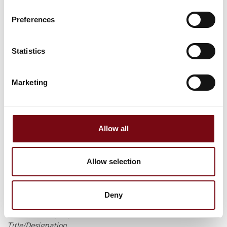
MCH vil gerne advare mod falske faktura og mistænkelige
Preferences
tilbud om besøgslister fra vore messer. Vi har selv modtaget
en del emails med mistænkeligt indhold, og vi kan kun tage
stærkt afstand fra disse emails og metoder. Her er et
Statistics
eksempel på en mistænkelig e-mail:
Marketing
Hi,
I am following up to confirm if you are interested in
acquiring the Visitors/Registrants List.
Allow all
FoodTech Herning 2020
29 Sep - 01 Oct 2020
Allow selection
Herning,Denmark
Registrants Counts: 8,974
Deny
Each record of the list contains: Contact Name, Email
Address, Company Name, URL/Website, Phone No,
Title/Designation.