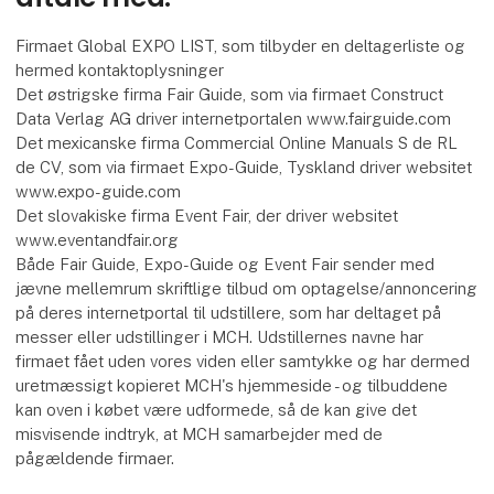
Firmaet Global EXPO LIST, som tilbyder en deltagerliste og
hermed kontaktoplysninger
Det østrigske firma Fair Guide, som via firmaet Construct
Data Verlag AG driver internetportalen www.fairguide.com
Det mexicanske firma Commercial Online Manuals S de RL
de CV, som via firmaet Expo-Guide, Tyskland driver websitet
www.expo-guide.com
Det slovakiske firma Event Fair, der driver websitet
www.eventandfair.org
Både Fair Guide, Expo-Guide og Event Fair sender med
jævne mellemrum skriftlige tilbud om optagelse/annoncering
på deres internetportal til udstillere, som har deltaget på
messer eller udstillinger i MCH. Udstillernes navne har
firmaet fået uden vores viden eller samtykke og har dermed
uretmæssigt kopieret MCH's hjemmeside - og tilbuddene
kan oven i købet være udformede, så de kan give det
misvisende indtryk, at MCH samarbejder med de
pågældende firmaer.