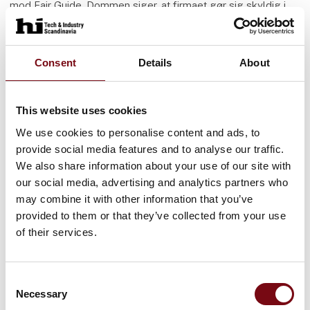
mod Fair Guide. Dommen siger, at firmaet gør sig skyldig i
bedrageri, at Construct Data Verlag AG ikke kan gøre krav
om betaling gældende mod en kunde, der har underskrevet
firmaets formular, at kundens optagelse på internetsiden
Consent
Details
About
skal slettes og at Construct Data Verlag AG skal betale
begge parters sagsomkostninger. MCH er i besiddelse af en
udskrift af dommen og dens præmisser i både tysk og
This website uses cookies
engelsk udgave.
We use cookies to personalise content and ads, to
Andre lignende virksomheder
provide social media features and to analyse our traffic.
We also share information about your use of our site with
Bemærk at også andre virksomheder anvender et koncept,
our social media, advertising and analytics partners who
der til forveksling minder om ovennævnte guider, fx EU
may combine it with other information that you’ve
Company Directory, World Business Guide m.fl. Vi har ikke
provided to them or that they’ve collected from your use
kendskab til domme mod Expo-Guide eller øvrige
of their services.
virksomheder, men kan blot konstatere at deres
forretningsmetoder stort set er identiske med Fair Guides.
Consent
Advarsel om falske faktura og mistænkelige
Necessary
Selection
emails