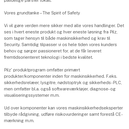
pålidelige partner lokalt.
Vores grundtanke – The Spirit of Safety
Vi vil gøre verden mere sikker med alle vores handlinger. Det
ses i hvert eneste produkt og hver eneste løsning fra Pilz,
som tager hensyn til både maskinsikkerhed og krav til
Security. Samtidig tilpasser vi os hele tiden vores kunders
behov og sørger passioneret for, at de får leveret
fremtidsorienteret teknologi i bedste kvalitet.
Pilz' produktprogram omfatter primært
produkter/komponenter inden for maskinsikkerhed. F.eks.
sikkerhedsrelæer, lysgitre, nødstoptryk og sikkerheds-PLC,
men omfatter bl.a. også softwareværktøjer, diagnose- og
visualiseringssystemer m.m.
Ud over komponenter kan vores maskinsikkerhedseksperter
tilbyde rådgivning, udføre risikovurderinger samt forestå CE-
mærkning m.m.