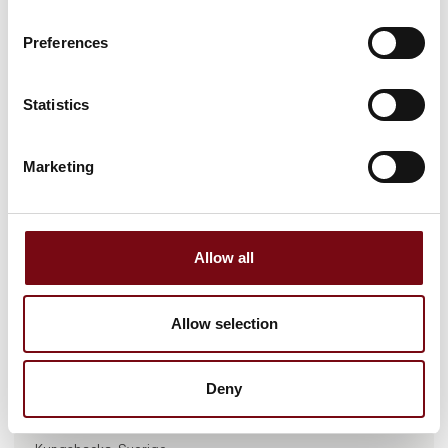
Preferences
Statistics
Marketing
Gå til hjemmeside
Allow all
Antal medarbejdere
Allow selection
100+
Deny
Lokationer
Sønderborg, Denmark