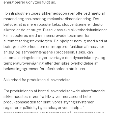
energibærer udnyttes fuldt ud.
I brintindustrien løses sikkerhedsopgaver ofte ved hjælp af
materialeegenskaber og mekanisk dimensionering. Det
betyder, at jo mere robuste f.eks. stopventilerne er, desto
sikrere er de at bruge. Disse klassiske sikkerhedsfunktioner
kan suppleres med gennemprøvede løsninger fra
automatiseringsteknologien. De hjælper nemlig med altid at
betragte sikkerhed som en integreret funktion af maskiner,
anlæg og sammenhængene i processen. F.eks. kan
automatiseringsløsninger overtage den dynamiske tryk- og
temperaturovervågning eller den sikre overholdelse af
belastningsgrænser for efterkoblede strukturer.
Sikkerhed fra produktion til anvendelse
Fra produktionen af brint til anvendelsen – de altomfattende
sikkerhedsløsninger fra Pilz giver merværdi til hele
produktionskæden for brint. Vores styringssystemer
registrerer pålideligt gaslækager ved hjælp af