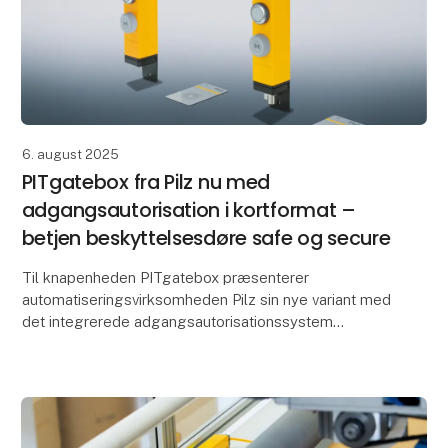
6. august 2025
PITgatebox fra Pilz nu med
adgangsautorisation i kortformat –
betjen beskyttelsesdøre safe og secure
Til knapenheden PITgatebox præsenterer
automatiseringsvirksomheden Pilz sin nye variant med
det integrerede adgangsautorisationssystem
PITreader card unit. Brugerne autentificerer sig
direkte ved PITg