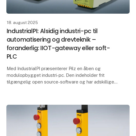
18. august 2025
IndustrialPI: Alsidig industri-pc til
automatisering og drevteknik –
foranderlig: IIOT-gateway eller soft-
PLC
Med IndustrialPI præsenterer Pilz en åben og
modulopbygget industri-pc. Den indeholder frit
tilgængelig open source-software og har adskillige
ind- og udgangsmoduler. Det betyder, at industri-
pc'en ka