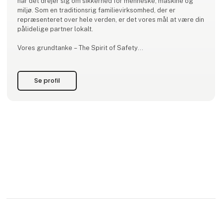
når det drejer sig om sikkerhed for menneske, maskine og
miljø. Som en traditionsrig familievirksomhed, der er
repræsenteret over hele verden, er det vores mål at være din
pålidelige partner lokalt.
Vores grundtanke – The Spirit of Safety
Vi vil gøre verden mere sikker med alle vores handlinger. Det
ses i hvert eneste produkt og hver eneste løsning fra Pilz,
Se profil
som tager hensyn til både maskinsikkerhed og krav til
Security.