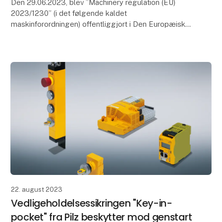
Den 29.06.2023, blev ”Machinery regulation (EU)
2023/1230” (i det følgende kaldet
maskinforordningen) offentliggjort i Den Europæiske
Unions Tidende. Maskinproducenter og
driftsansvarlige har 42 måned
22. august 2023
Vedligeholdelsessikringen "Key-in-
pocket" fra Pilz beskytter mod genstart