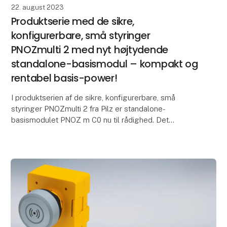
22. august 2023
Produktserie med de sikre,
konfigurerbare, små styringer
PNOZmulti 2 med nyt højtydende
standalone-basismodul – kompakt og
rentabel basis-power!
I produktserien af de sikre, konfigurerbare, små
styringer PNOZmulti 2 fra Pilz er standalone-
basismodulet PNOZ m C0 nu til rådighed. Det
ekstremt kompakte basismodul med en bredde på
kun 22,5 mm over