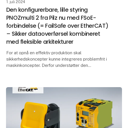
1. juli 2024
Den konfigurerbare, lille styring
PNOZmulti 2 fra Pilz nu med FSoE-
forbindelse (= FailSafe over EtherCAT)
– Sikker dataoverførsel kombineret
med fleksible arkitekturer
For at opnå en effektiv produktion skal
sikkerhedskoncepter kunne integreres problemfrit i
maskinkoncepter. Derfor understøtter den
konfigurerbare, sikre, lille styring PNOZmulti 2 fra Pilz
det åbne k