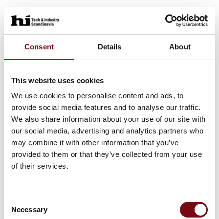
Consent
Details
About
This website uses cookies
We use cookies to personalise content and ads, to
provide social media features and to analyse our traffic.
We also share information about your use of our site with
our social media, advertising and analytics partners who
11. juni 2025
may combine it with other information that you’ve
Sikre sensorfunktioner = effektiv
provided to them or that they’ve collected from your use
automatisering
of their services.
Pilz er ud over sine sikkerhedsrelæer også eksperter
i sensorteknologi. Du finder ikke kun Pilz-produkter i
Consent
styreskabe. Pilz' sensorteknologi PSEN giver også
Necessary
Selection
den nødvendige sikkerhed på mange maskiner