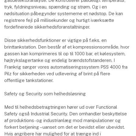
gasdetektoranalyse. De kontrollerer pålideligt temperatur,
tryk, fyldningsniveau, spænding og strøm. Og i en
nødsituation påbegynder systemerne et nødstop. De kan
registrere fejl på millisekunder og hurtigt iværksætte
fordefinerede sikkerhedsforanstaltninger.
Disse sikkerhedsfunktioner er vigtige på f.eks. en
brinttankstation. Den består af et kompressionsområde, hvor
gassen kan komprimeres til op til 1000 bar, et kølesystem,
højtrykslagertanke og endelig brændstofstanderen. I
Frankrig sørger vores automatiseringssystem PSS 4000 fra
Pilz for sikkerheden ved udlevering af brint på flere
offentlige tankstationer.
Safety og Security som helhedsløsning
Med til helhedsbetragtningen hører ud over Functional
Safety også Industrial Security. Den omhandler beskyttelse
af produktions- og industrianlæg mod manipulationer og
forkert betjening – uanset om det er bevidst eller ubevidst.
Hvis angribere har mulighed for at trænge ind i