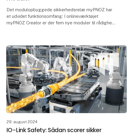
Det modulopbyggede sikkerhedsrelæ myPNOZ har
et udvidet funktionsomfang: I onlineværktøjet
myPNOZ Creator er der fem nye moduler til rådighed
– fire yderligere indgangsmoduler samt et
udgangsmodul. Sa
29. august 2024
IO-Link Safety: Sådan scorer sikker