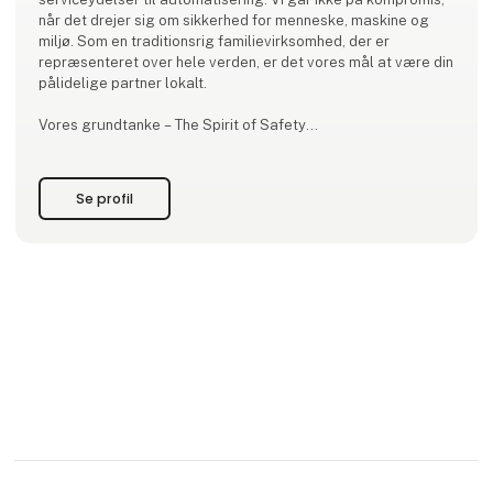
når det drejer sig om sikkerhed for menneske, maskine og
miljø. Som en traditionsrig familievirksomhed, der er
repræsenteret over hele verden, er det vores mål at være din
pålidelige partner lokalt.
Vores grundtanke – The Spirit of Safety
Vi vil gøre verden mere sikker med alle vores handlinger. Det
ses i hvert eneste produkt og hver eneste løsning fra Pilz,
Se profil
som tager hensyn til både maskinsikkerhed og krav til
Security.