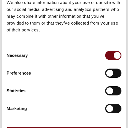
We also share information about your use of our site with
På messen
PSENopt – Sikkerhedslysgitre
our social media, advertising and analytics partners who
may combine it with other information that you’ve
provided to them or that they’ve collected from your use
of their services.
På messen
PSENradar – Sikker radarsensor
Consent
Necessary
Selection
På messen
PNOZmulti 2 – De små styringer
Preferences
Statistics
Marketing
HI Tech & Industry Scandinavia
Produktet er medbragt på messen
Dette produkt kan opleves på udstillerens stand på messen