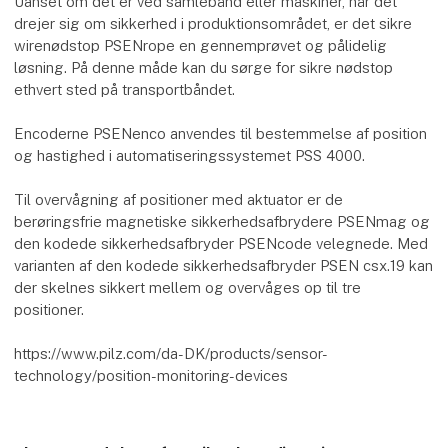
Uanset om det er ved samlebånd eller maskiner, når det
drejer sig om sikkerhed i produktionsområdet, er det sikre
wirenødstop PSENrope en gennemprøvet og pålidelig
løsning. På denne måde kan du sørge for sikre nødstop
ethvert sted på transportbåndet.
Encoderne PSENenco anvendes til bestemmelse af position
og hastighed i automatiseringssystemet PSS 4000.
Til overvågning af positioner med aktuator er de
berøringsfrie magnetiske sikkerhedsafbrydere PSENmag og
den kodede sikkerhedsafbryder PSENcode velegnede. Med
varianten af den kodede sikkerhedsafbryder PSEN csx.19 kan
der skelnes sikkert mellem og overvåges op til tre
positioner.
https://www.pilz.com/da-DK/products/sensor-
technology/position-monitoring-devices