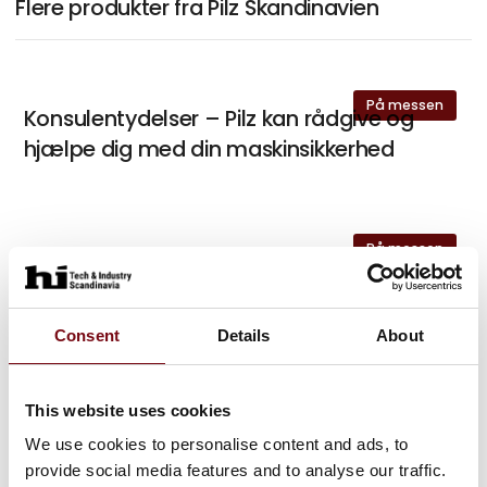
Flere produkter fra Pilz Skandinavien
På messen
Konsulentydelser – Pilz kan rådgive og
hjælpe dig med din maskinsikkerhed
På messen
myPNOZ – Det modulopbyggede
sikkerhedsrelæ
Consent
Details
About
På messen
IndustrialPI – Industri-pc
This website uses cookies
We use cookies to personalise content and ads, to
provide social media features and to analyse our traffic.