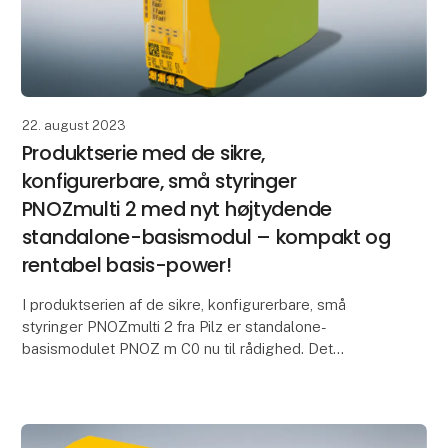
22. august 2023
Produktserie med de sikre,
konfigurerbare, små styringer
PNOZmulti 2 med nyt højtydende
standalone-basismodul – kompakt og
rentabel basis-power!
I produktserien af de sikre, konfigurerbare, små
styringer PNOZmulti 2 fra Pilz er standalone-
basismodulet PNOZ m C0 nu til rådighed. Det
ekstremt kompakte basismodul med en bredde på
kun 22,5 mm over