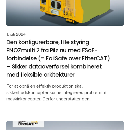
1. juli 2024
Den konfigurerbare, lille styring
PNOZmulti 2 fra Pilz nu med FSoE-
forbindelse (= FailSafe over EtherCAT)
– Sikker dataoverførsel kombineret
med fleksible arkitekturer
For at opnå en effektiv produktion skal
sikkerhedskoncepter kunne integreres problemfrit i
maskinkoncepter. Derfor understøtter den
konfigurerbare, sikre, lille styring PNOZmulti 2 fra Pilz
det åbne k