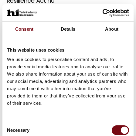
Resilience Act nu
Cyber Resilience Act (CRA) blev offentliggjort for
nyligt i EU-Tidende. Forordningen indeholder krav til
cybersikkerheden for produkter med digitale
Consent
Details
About
elementer. Berørte virksomheder har nu 36 måneder t
This website uses cookies
We use cookies to personalise content and ads, to
provide social media features and to analyse our traffic.
We also share information about your use of our site with
our social media, advertising and analytics partners who
may combine it with other information that you’ve
provided to them or that they’ve collected from your use
of their services.
Consent
13. maj 2025
Necessary
Selection
Sikkerhedsrelæet myPNOZ – udvidet