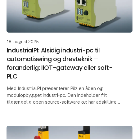
18. august 2025
IndustrialPI: Alsidig industri-pc til
automatisering og drevteknik –
foranderlig: IIOT-gateway eller soft-
PLC
Med IndustrialPI præsenterer Pilz en åben og
modulopbygget industri-pc. Den indeholder frit
tilgængelig open source-software og har adskillige
ind- og udgangsmoduler. Det betyder, at industri-
pc'en ka