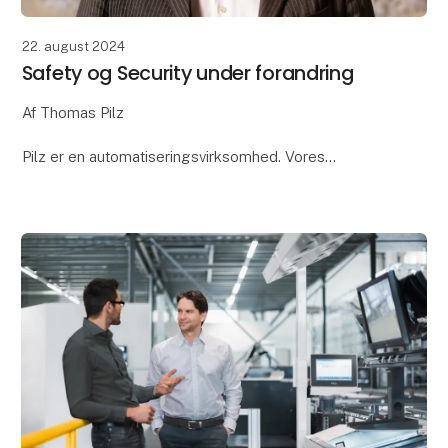
22. august 2024
Safety og Security under forandring
Af Thomas Pilz
Pilz er en automatiseringsvirksomhed. Vores
kernekompetence er sikkerhed. Vores mål er hver
dag at gøre verden mere digital, forbundet, fleksibel,
effektiv og sikker (safe og secure)