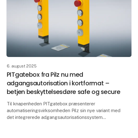
6. august 2025
PITgatebox fra Pilz nu med
adgangsautorisation i kortformat –
betjen beskyttelsesdøre safe og secure
Til knapenheden PITgatebox præsenterer
automatiseringsvirksomheden Pilz sin nye variant med
det integrerede adgangsautorisationssystem
PITreader card unit. Brugerne autentificerer sig
direkte ved PITg