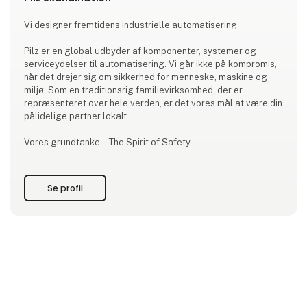
Vi designer fremtidens industrielle automatisering
Pilz er en global udbyder af komponenter, systemer og
serviceydelser til automatisering. Vi går ikke på kompromis,
når det drejer sig om sikkerhed for menneske, maskine og
miljø. Som en traditionsrig familievirksomhed, der er
repræsenteret over hele verden, er det vores mål at være din
pålidelige partner lokalt.
Vores grundtanke – The Spirit of Safety
Vi vil gøre verden mere sikker med alle vores handlinger. Det
ses i hvert eneste produkt og hver eneste løsning fra Pilz,
Se profil
som tager hensyn til både maskinsikkerhed og krav til
Security.