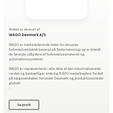
Artikel er skrevet af:
WAGO Denmark A/S
WAGO er markedsførende inden for skrueløs
forbindelsesteknik baseret på fjederteknologi og er blandt
de førende udbydere af forbindelsesmateriel og
automationssystemer.
WAGO er repræsenteret i alle dele af den industrialiserede
verden og beskæftiger omkring 8.600 medarbejdere fordelt
på salgsselskaber, herunder Danmark, og produktionssteder
globalt.
Vores brede produktsortiment strækker sig over
rækkeklemmer, stikforbindelser, printklemmer,
elektronikmoduler og I/O-bussystemer, der hver især giver
Se profil
kunderne inden for industriautomation og
bygningsinstallation store fordele.