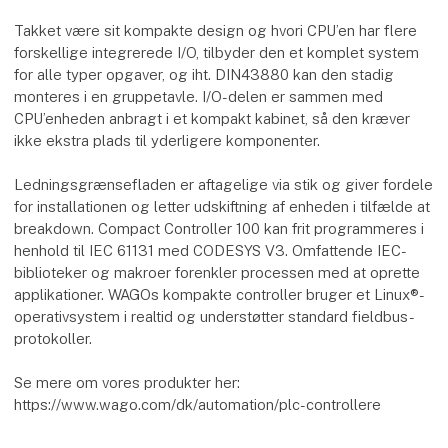
Takket være sit kompakte design og hvori CPU’en har flere
forskellige integrerede I/O, tilbyder den et komplet system
for alle typer opgaver, og iht. DIN43880 kan den stadig
monteres i en gruppetavle. I/O-delen er sammen med
CPU’enheden anbragt i et kompakt kabinet, så den kræver
ikke ekstra plads til yderligere komponenter.
Ledningsgrænsefladen er aftagelige via stik og giver fordele
for installationen og letter udskiftning af enheden i tilfælde at
breakdown. Compact Controller 100 kan frit programmeres i
henhold til IEC 61131 med CODESYS V3. Omfattende IEC-
biblioteker og makroer forenkler processen med at oprette
applikationer. WAGOs kompakte controller bruger et Linux®-
operativsystem i realtid og understøtter standard fieldbus-
protokoller.
Se mere om vores produkter her:
https://www.wago.com/dk/automation/plc-controllere