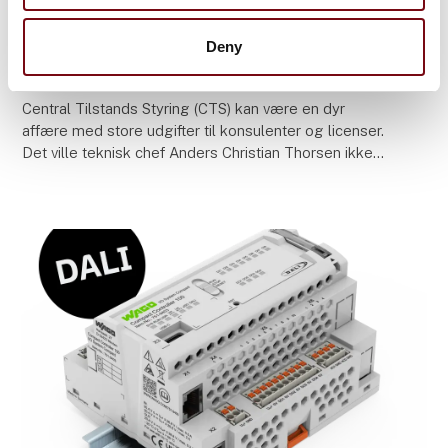
12. maj 2023
Unik open source bygningstyring
Deny
leverer 20% reduktion af energi
Central Tilstands Styring (CTS) kan være en dyr
affære med store udgifter til konsulenter og licenser.
Det ville teknisk chef Anders Christian Thorsen ikke
være med til, da VIA i 2011 skulle bygge ny