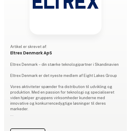
Artikel er skrevet af:
Eltrex Denmark ApS
Eltrex Denmark – din stærke teknologipartner i Skandinavien
Eltrex Denmark er det nyeste medlem af Eight Lakes Group
Vores aktiviteter spænder fra distribution til udvikling og
produktion. Med en passion for teknologi og specialiseret
viden hjælper gruppens virksomheder kunderne med
innovative og konkurrencedygtige løsninger til deres
markeder.
Eltrex Denmark blev skabt gennem opkøbet af den danske
virksomhed tidligere kendt som Power88. Vi er din