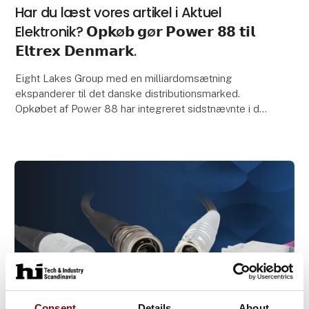
Har du læst vores artikel i Aktuel
Elektronik? 𝗢𝗽𝗸ø𝗯 𝗴ø𝗿 𝗣𝗼𝘄𝗲𝗿 𝟴𝟴 𝘁𝗶𝗹
𝗘𝗹𝘁𝗿𝗲𝘅 𝗗𝗲𝗻𝗺𝗮𝗿𝗸.
Eight Lakes Group med en milliardomsætning
ekspanderer til det danske distributionsmarked.
Opkøbet af Power 88 har integreret sidstnævnte i det
nystiftede Eltrex Denmark for at udvide distributionen
a
Consent
Details
About