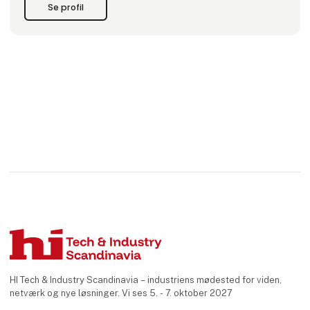
dedikerede partner inden for alle typer strømforsyninger,
Se profil
stikforbindelser, kabelsamlinger og displayløsninger i hele
Skandinavien.
Vi
HI Tech & Industry Scandinavia – industriens mødested for viden,
netværk og nye løsninger. Vi ses 5. - 7. oktober 2027