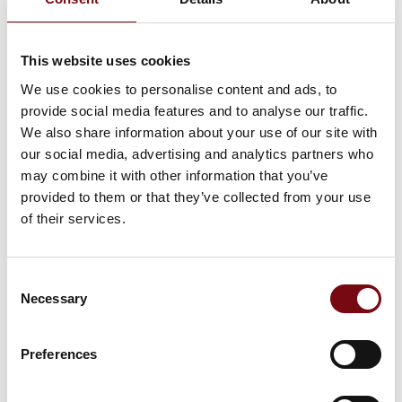
28. juli 2025
𝗢𝗗𝗨 er nomineret til "Årets Produkt
This website uses cookies
2025"
We use cookies to personalise content and ads, to
provide social media features and to analyse our traffic.
Vi er begejstrede for at kunne meddele, at vores
We also share information about your use of our site with
ODU MEDI-SNAP® med Expanded Beam
our social media, advertising and analytics partners who
Performance er blevet nomineret som et af Årets
may combine it with other information that you’ve
Produkter 2025 af fagmagasinet Elektronik.
provided to them or that they’ve collected from your use
of their services.
Dette innovative cirkul
Consent
Necessary
Selection
Preferences