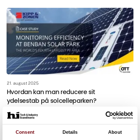
opdateret med nye funktione
21. august 2025
Hvordan kan man reducere sit
ydelsestab på solcelleparken?
40 km nord for Aswar i Egypten er der bygget en 37
km2 stor solcellepark Benban Solar Park, med et
output på 1.800 MW, som er drevet af forskellige
Consent
Details
About
operatører. Egypten modtager i dag 90% af deres