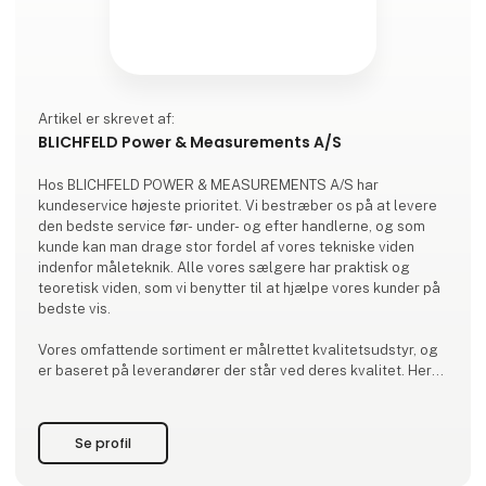
Artikel er skrevet af:
BLICHFELD Power & Measurements A/S
Hos BLICHFELD POWER & MEASUREMENTS A/S har
kundeservice højeste prioritet. Vi bestræber os på at levere
den bedste service før- under- og efter handlerne, og som
kunde kan man drage stor fordel af vores tekniske viden
indenfor måleteknik. Alle vores sælgere har praktisk og
teoretisk viden, som vi benytter til at hjælpe vores kunder på
bedste vis.
Vores omfattende sortiment er målrettet kvalitetsudstyr, og
er baseret på leverandører der står ved deres kvalitet. Hertil
har vi ensartede priser, så alle bliver behandlet ligeligt. Ved
kontinuerligt behov, laver vi også rammeaftaler.
Se profil
På vores