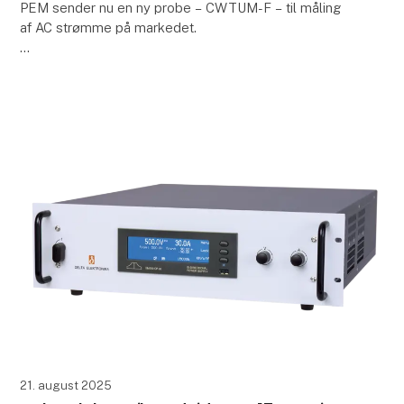
PEM sender nu en ny probe – CWTUM-F – til måling
af AC strømme på markedet.
Den kendte Rogowski spole CWTUM-F er nu
udformet som en 2-tandet gaffel og udvider dermed
mulighederne for at måle på små
21. august 2025