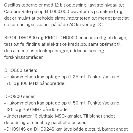
Oscilloskoperne er med 12 bit opløsning, lavt støjniveau og
Capture Rate på op til 1.000.000 waveforms pr. sekund, og
det er muligt at beholde signalintegriteten og meget præcist
se spændingsniveauer på både AC kurver og DC.
RIGOL DHO800 og RIGOL DHO900 er uundværlig til design,
test og fejlfinding af elektriske kredsløb, samt optimalt til
den almene oscilloskop-bruger, uddannelses- og
forskningsområder.
DHO800 serien:
- Hukommelsen kan optage op til 25 mil. Punkter/sekund.
- 70- og 100 MHz båndbredde.
DHO900 serien:
- Hukommelsen kan optage op til 50 mil. Punkter/sekund.
- 125- og 250 MHz båndbredde.
- Understøtter 16 digitale MSO-kanaler. Til blandt andet
decodning af seriel og parallelle busser.
- DHO914S og DHO924S kan lave både plots, til blandt andet