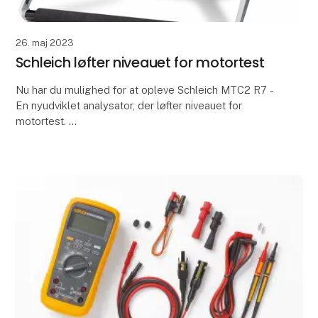
26. maj 2023
Schleich løfter niveauet for motortest
Nu har du mulighed for at opleve Schleich MTC2 R7 -
En nyudviklet analysator, der løfter niveauet for
motortest.
Den type test er ofte forbundet med lange testtider
ved PD-test og mindre pålidelig