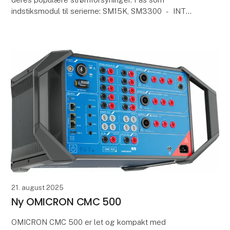
indstiksmodul til serierne: SM15K, SM3300 - INT
MOD ANY
Fås også som eksternt interface PSC ANY EXT, s
21. august 2025
Ny OMICRON CMC 500
OMICRON CMC 500 er let og kompakt med