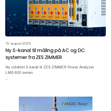
15. august 2023
Ny S-kanal til måling på AC og DC
systemer fra ZES ZIMMER
Ny-udviklet S-kanal til ZES ZIMMER Power Analyzer
LMG 600 serien.
ZES ZIMMER har netop sendt deres nyeste kanal på
markedet til måling på AC og DC systemer. Den er
specielt udviklet med henblik på