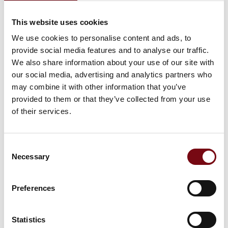
ener
This website uses cookies
We use cookies to personalise content and ads, to
provide social media features and to analyse our traffic.
We also share information about your use of our site with
our social media, advertising and analytics partners who
may combine it with other information that you’ve
provided to them or that they’ve collected from your use
of their services.
Consent
Necessary
Selection
21. august 2025
Preferences
Fejlfri effektmålinger for E-mobilitet
Statistics
El-biler og elektriske køretøjer i det hele taget, er for