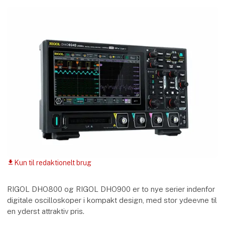
Kun til redaktionelt brug
download
RIGOL DHO800 og RIGOL DHO900 er to nye serier indenfor
digitale oscilloskoper i kompakt design, med stor ydeevne til
en yderst attraktiv pris.