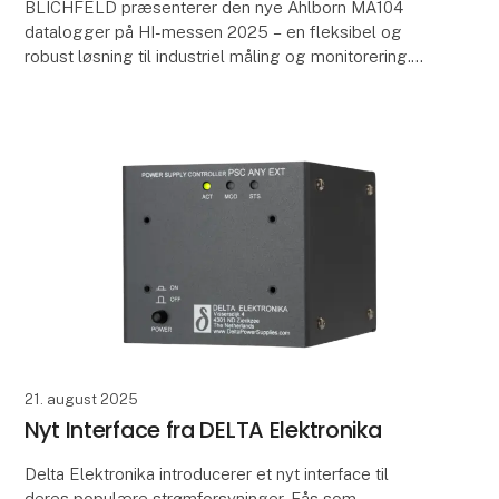
‌BLICHFELD ‌præsenterer den nye Ahlborn MA104
datalogger på HI-messen 2025 – en fleksibel og
robust løsning til industriel måling og monitorering.
✔️ Understøtter både analoge- og digitale D6 og D7
21. august 2025
Nyt Interface fra DELTA Elektronika
Delta Elektronika introducerer et nyt interface til
deres populære strømforsyninger. Fås som