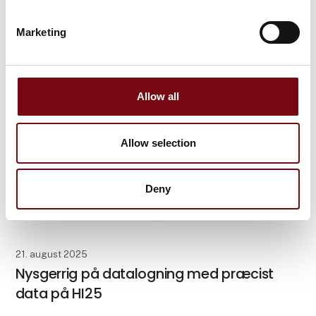
tiden det helt store tema i branchen. De høje krav der
i dag stilles til performance og effektivitet for de
Marketing
elektriske køretøjer (EV), drivlin
Allow all
Allow selection
Deny
21. august 2025
Nysgerrig på datalogning med præcist
data på HI25