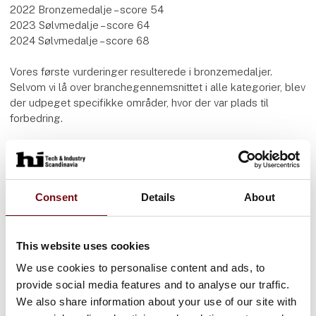
2022 Bronzemedalje – score 54
2023 Sølvmedalje – score 64
2024 Sølvmedalje – score 68
Vores første vurderinger resulterede i bronzemedaljer.
Selvom vi lå over branchegennemsnittet i alle kategorier, blev
der udpeget specifikke områder, hvor der var plads til
forbedring.
Vi har taget anbefalingerne alvorligt og implementeret nye
politikker, mål og handlingsplaner.
Disse vurderinger bliver gennemgået årligt. Vi vil fortsætte
Consent
Details
About
med at gennemføre ændringer og investeringer, der gavner
vores kunder, medarbejdere, samfund og miljø, så vores
interessenter kan være sikre på at samarbejde med en
This website uses cookies
bæredygtig partner, der tror på fremtiden og bidrager til at
We use cookies to personalise content and ads, to
skabe forandring.
provide social media features and to analyse our traffic.
We also share information about your use of our site with
Samtidig har mange af vores kunder egne