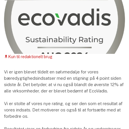
Kun til redaktionelt brug
download
Vi er igen blevet tildelt en sølvmedalje for vores
bæredygtighedsindsatser med en stigning på 4 point siden
sidste år. Det betyder, at vi nu også blandt de øverste 12% af
alle virksomheder, der er blevet bedømt af EcoVadis.
Vi er stolte af vores nye rating, og ser den som et resultat af
vores indsats. Det motiverer os også til at fortsætte med at
forbedre os.
Resultatet viser en forbedring fra sidste år og understreger