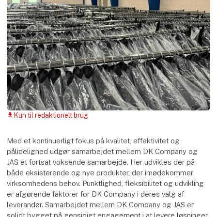
Kun til redaktionelt brug
download
Med et kontinuerligt fokus på kvalitet, effektivitet og
pålidelighed udgør samarbejdet mellem DK Company og
JAS et fortsat voksende samarbejde. Her udvikles der på
både eksisterende og nye produkter, der imødekommer
virksomhedens behov. Punktlighed, fleksibilitet og udvikling
er afgørende faktorer for DK Company i deres valg af
leverandør. Samarbejdet mellem DK Company og JAS er
solidt bygget på gensidigt engagement i at levere løsninger,