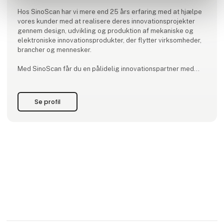
Hos SinoScan har vi mere end 25 års erfaring med at hjælpe
vores kunder med at realisere deres innovationsprojekter
gennem design, udvikling og produktion af mekaniske og
elektroniske innovationsprodukter, der flytter virksomheder,
brancher og mennesker.
Med SinoScan får du en pålidelig innovationspartner med
stor erfaring, knowhow og tekniske kompetencer indenfor
anvendt materialekendskab, produktionsteknologi,
avanceret ingeniørmetoder og ikke mindst projektledelse,
Se profil