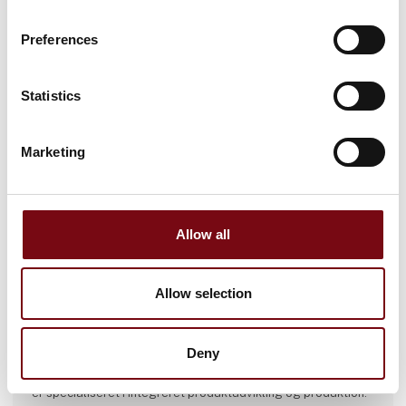
Preferences
Statistics
Marketing
Allow all
Allow selection
Casen er skrevet af:
SinoScan A/S
Deny
SinoScan A/S er en førende global ingeniørvirksomhed, der
er specialiseret i integreret produktudvikling og produktion.