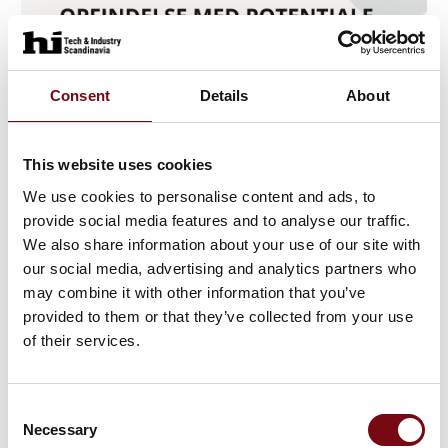
Consent
Details
About
This website uses cookies
We use cookies to personalise content and ads, to
provide social media features and to analyse our traffic.
27. september 2023
We also share information about your use of our site with
Sinoscan har været afgørende for
our social media, advertising and analytics partners who
Fuelsampler ApS' succes med at
may combine it with other information that you’ve
udvikle ATEX-certificerede
provided to them or that they’ve collected from your use
brændstofprøveudtagere og etablere
of their services.
en skalerbar produktion.
Consent
Necessary
Selection