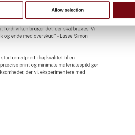
ndgår man det store spild, der ofte opstår
Allow selection
fræsning.
, fordi vi kun bruger det, der skal bruges. Vi
æk og ende med overskud.” – Lasse Simon
storformatprint i høj kvalitet til en
præcise print og minimale materialespild gør
irksomheder, der vil eksperimentere med