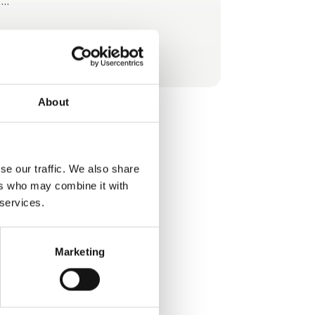
Vores team består af specialister med stor
passion for 3D print – både som hobby og
som professionelt værktøj i industrielle
Se profil
miljøer. Vi fungerer som sparringspartner og
rådgiver, særligt for virksomheder der ønsker
at optimere deres produktionsmiljø gennem
About
3D print.
se our traffic. We also share
ers who may combine it with
 services.
Marketing