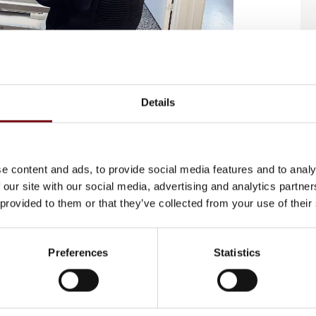
ederikshavn, som har investeret i en Elegoo
Details
rfaringer viser, hvordan storformat 3D print
 spare tid og penge.
m Giga er dens imponerende byggevolumen på
e content and ads, to provide social media features and to analy
n fra RC Skilte betyder dette, at de kan
 our site with our social media, advertising and analytics partn
m op og samle dem bagefter. Dette sparer både
 provided to them or that they’ve collected from your use of their
n. Vi kan lave store filer uden at skulle
Preferences
Statistics
i skulle det, ville det være meget sværere
Jensen, RC Skilte
 er mindre materialespild. Fordi printeren