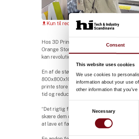
Kun til redaktionelt brug
download
Hos 3D Printeq har vi besøgt RC Skilte i Fr
Consent
Orange Storm Giga FDM 3D printer. Deres e
kan revolutionere produktionsprocesser og
This website uses cookies
En af de største fordele ved Orange Stor
We use cookies to personalis
800x800x1000 mm. Ifølge Lasse Simon Jense
information about your use of
printe store filer uden at skulle skære de
other information that you’ve
tid og reducerer fejl i slutproduktet.
Consent
“Det rigtig fede ved Orange Storm er volume
Necessary
Selection
skære dem op og samle dem bagefter. Hvis v
at lave et færdigt produkt.” – Lasse Simon 
En anden fordel, som RC Skilte har oplevet,