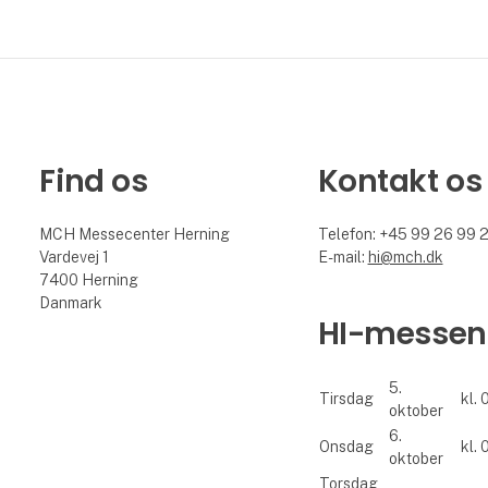
Find os
Kontakt os
MCH Messecenter Herning
Telefon: +45 99 26 99 
Vardevej 1
E-mail:
hi@mch.dk
7400 Herning
Danmark
HI-messen
5.
Tirsdag
kl. 
oktober
6.
Onsdag
kl. 
oktober
Torsdag