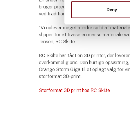
bruger præcis det materiale, der behøves, u
Deny
ved traditionelle produktionsmetoder som 
“Vi oplever meget mindre spild af materialer
slipper for at fræse en masse materiale v
Jensen, RC Skilte
RC Skilte har fået en 3D printer, der leverer 
overkommelig pris. Den hurtige opsætning, 
Orange Storm Giga til et oplagt valg for v
storformat 3D-print.
Storformat 3D print hos RC Skilte