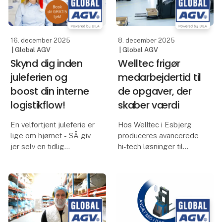
for at opnå forbedret
interne ressourcer til
produktivitet. Hemm
mere værdiskabende
opgaver?
16. december 2025
8. december 2025
| Global AGV
| Global AGV
SMV:Digital
Skynd dig inden
Welltec frigør
juleferien og
medarbejdertid til
boost din interne
de opgaver, der
logistikflow!
skaber værdi
En velfortjent juleferie er
Hos Welltec i Esbjerg
lige om hjørnet - SÅ giv
produceres avancerede
jer selv en tidlig
hi-tech løsninger til
julegave 🎁
energisektoren, hvor høj
effektivitet er afgørende.
Du får indsigt i, hvor din
For at sikre et stabilt
produktion kan blive
produktionsflow og
mere effektiv. Vores
flytte medarbejdertid til
eksperter gennemgår
værdiskabende