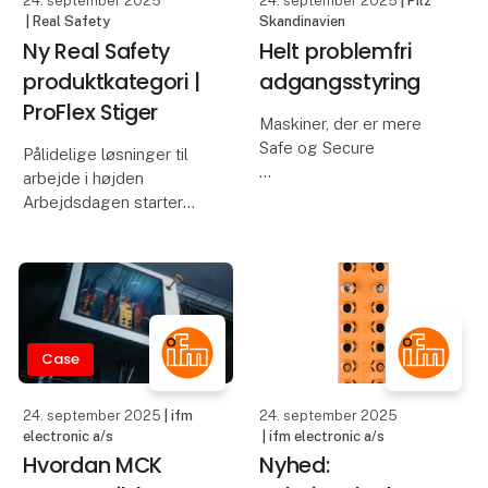
24. september 2025
24. september 2025
| Pilz
| Real Safety
Skandinavien
Ny Real Safety
Helt problemfri
produktkategori |
adgangsstyring
ProFlex Stiger
Maskiner, der er mere
Safe og Secure
Pålidelige løsninger til
arbejde i højden
Som en del af en
Arbejdsdagen starter
opdatering af Heckerts
tidligt, og opgaverne
kompakte maskiner blev
kalder. Ét glat trin eller
betjenings- og
en ustabilt stige, kan
sikkerhedskonceptet
dog ændre alt på et
også gennemgået hos
øjeblik. Alt arbejde i
Starrag Heckert.
højden bør starte med
Case
Betjeningsfejl og
manipul
24. september 2025
| ifm
24. september 2025
electronic a/s
| ifm electronic a/s
Hvordan MCK
Nyhed: