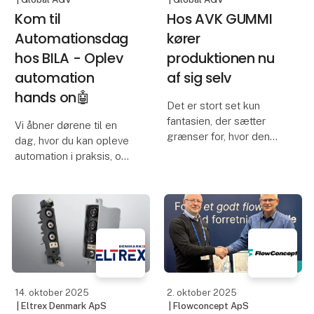
Kom til
Hos AVK GUMMI
Automationsdag
kører
hos BILA - Oplev
produktionen nu
automation
af sig selv
hands on🤖
Det er stort set kun
fantasien, der sætter
Vi åbner dørene til en
grænser for, hvor den
dag, hvor du kan opleve
nye førerløse truck kan
automation i praksis, og
køre hen, når den
se, hvordan
transporterer materialer
automatiserede
for AVK GUMMI.
løsninger, som Global
AGV, gør produktionen
Den førerløse truck
smartere og mere
fra Global AGV er
effektivt - helt uden
bindeleddet
store investeringe
14. oktober 2025
2. oktober 2025
| Eltrex Denmark ApS
| Flowconcept ApS