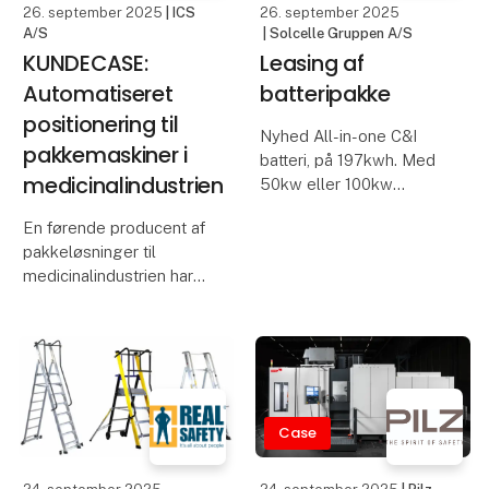
26. september 2025
| ICS
26. september 2025
A/S
| Solcelle Gruppen A/S
KUNDECASE:
Leasing af
Automatiseret
batteripakke
positionering til
Nyhed All-in-one C&I
pakkemaskiner i
batteri, på 197kwh. Med
medicinalindustrien
50kw eller 100kw
inverter effekt.
En førende producent af
pakkeløsninger til
Leasing 4.889,- pr. md.
medicinalindustrien har
sammen med ICS
Danmarks skarpeste
optimeret sine maskiner
priser, og rådgivere der
med intelligente
hjælper fra start til slut.
aktuatorer og
positionsindikatorer.
Ring på tlf.
Resultatet er hurtigere
Case
omstilling, højer