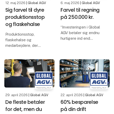
12. maj 2026
| Global AGV
6. maj 2026
| Global AGV
Sig farvel til dyre
Farvel til regning
produktionsstop
på 250.000 kr.
og flaskehalse
“Investeringen i Global
AGV betaler sig endnu
Produktionsstop,
hurtigere ind end
flaskehalse og
forventet”
medarbejdere, der
venter på paller, er dyrt
Tænker du, at
og uholdbart for
automation kræver lang
produktionsvirksomheder.
indkøring, forstyrrer
driften og først giver
Du kan løse det med en
værdi langt ude i
Global AGV. En simpel
fremtiden? Det gør det
og intutitiv stand-alone
logistikl
29. april 2026
| Global AGV
22. april 2026
| Global AGV
De fleste betaler
60% besparelse
for det, men du
på din drift