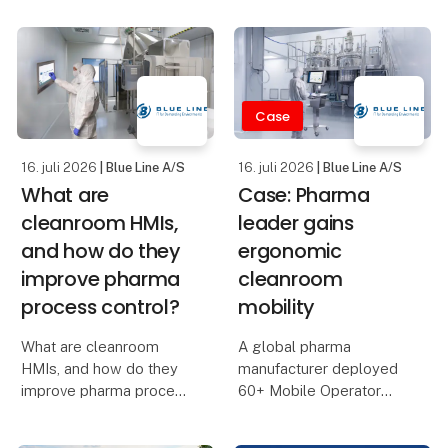
the Danish and
ultrasonic thickness
international defence
measurements (UTM).
industry will gather at
MCH Messecenter
This means that
Herning—and Mose
customers can use one
Case
Technology NDT &
approved provider for
Welding ApS will
both NDT and thicknes
16. juli 2026
| Blue Line A/S
16. juli 2026
| Blue Line A/S
What are
Case: Pharma
cleanroom HMIs,
leader gains
and how do they
ergonomic
improve pharma
cleanroom
process control?
mobility
What are cleanroom
A global pharma
HMIs, and how do they
manufacturer deployed
improve pharma process
60+ Mobile Operator
control?
Stations and Cleanroom
Tablets, boosting