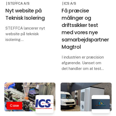
| STEFFCA A/S
| ICS A/S
offentliggøre, at
Nyt website på
Få præcise
virksomheden i dag h
Teknisk Isolering
målinger og
driftssikker test
STEFFCA lancerer nyt
med vores nye
website på teknisk
samarbejdspartner
isolering
Magtrol
Vi er stolte af at
præsentere vores helt
I industrien er præcision
nye website, der samler
afgørende. Uanset om
alt om STEFFCAs
det handler om at teste
tekniske
elmotorer, måle
isoleringsløsninger.
drejningsmoment i
værktøjer eller overvåge
Her finder du
belastning og vægt i
skræddersyede isole
løftesystemer, er det
afgørende med
Case
måleudstyr, d