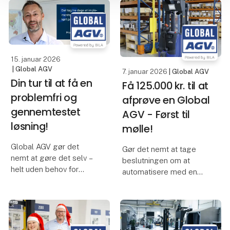
Global AGV.
Vidste du, at du lige nu
"Vi har valgt Global AGV,
kan få op til 125.000 kr.
fordi vi har brug for en
fra SMV:Digital til at
løsning, som er
afprøve en Global AGV i
15. januar 2026
fleksibel,
din e
| Global AGV
7. januar 2026
| Global AGV
Din tur til at få en
Få 125.000 kr. til at
problemfri og
afprøve en Global
gennemtestet
AGV - Først til
løsning!
mølle!
Global AGV gør det
Gør det nemt at tage
nemt at gøre det selv –
beslutningen om at
helt uden behov for
automatisere med en
eksterne eksperter!
Global AGV!
Den er god nok. MillPart
Ønsker du at øge
har helt selv tilpasset
produktionskapaciteten
deres Global AGV's flow
og samtidig flytte