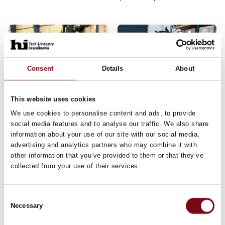
sig selv. Bogstaveligt
Kort fortalt kan du
talt. Det betyder at
hos SMV:Digital ansøge
medarbejderne frigøres
om op til 125.000 kr. til at
fra de lange ensformige
dække omkostningerne
ture og kan i stedet
til lån og test af
bruge deres tid og
Consent
Details
About
robotteknologi i op til 3
kompetence
måneder
18. februar 2026
11. februar 2026
This website uses cookies
| Global AGV
| Global AGV
We use cookies to personalise content and ads, to provide
30 % øget
Få svar på 2
social media features and to analyse our traffic. We also share
effektivitet – uden
minutter om din
information about your use of our site with our social media,
flere hænder
virksomhed har
advertising and analytics partners who may combine it with
other information that you’ve provided to them or that they’ve
AGV-potentiale
collected from your use of their services.
Hvordan løser du en
flaskehals i
Er du i tvivl om, Global
produktionen, når
AGV vil være en god
Consent
efterspørgslen pludselig
investering for jeres
Necessary
Selection
eksploderer?
virksomhed? Vi møder
dagligt virksomheder,