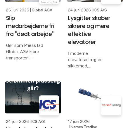
25. juni 2026
| Global AGV
24. juni 2026
| ICS A/S
Slip
Lysgitter skaber
medarbejderne fri
sikrere og mere
fra "dødt arbejde"
effektive
elevatorer
Gør som Priess lad
Global AGV klare
I moderne
transporten!
elevatoranlæg er
sikkerhed,
Bruger I også værdifulde
driftssikkerhed og
medarbejderressourcer
brugeroplevelse
på opgaver, der
vigtigere end
bare skal løses? Hos
nogensinde. Ét af de
Priess A/S var intern
mest afgørende
palletransport en af
komponenter i denne
dem. Tidligere skulle
udvikling er lysgitteret –
også kendt som et
24. juni 2026
| ICS A/S
17. juni 2026
elevatorlysg
| Iversen Trading