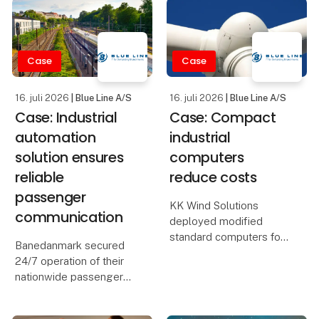
If you work in
ergonomics, efficiency,
pharmaceutical
and cutting costs.
manufacturing, you are
responsible for
Challenges: Balancing
Case
Case
processes that must run
ergonomics and strict
within very strict limits.
cleanroom r
16. juli 2026
| Blue Line A/S
16. juli 2026
| Blue Line A/S
Temp
Case: Industrial
Case: Compact
automation
industrial
solution ensures
computers
reliable
reduce costs
passenger
KK Wind Solutions
communication
deployed modified
standard computers for
Banedanmark secured
wind turbine control
24/7 operation of their
systems, achieving cost
nationwide passenger
savings, proven
information and
reliability, and smooth
announcement systems
deployment across