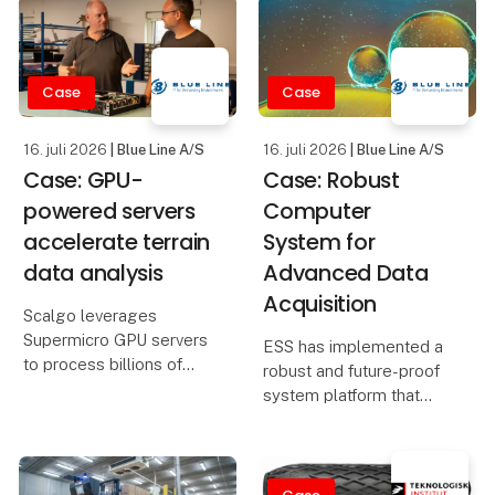
with Blue Line’s energy-
hundreds of turbines
efficient industrial
worldwide.
computers built for long-
term reliability.
Case
Case
C
Maintai
16. juli 2026
| Blue Line A/S
16. juli 2026
| Blue Line A/S
Case: GPU-
Case: Robust
powered servers
Computer
accelerate terrain
System for
data analysis
Advanced Data
Acquisition
Scalgo leverages
Supermicro GPU servers
ESS has implemented a
to process billions of
robust and future-proof
high-resolution terrain
system platform that
data points, enabling
ensures precise, stable,
faster AI modeling,
and scalable data
scalable computing, and
acquisition for advanced
timely insights for
real-time control.