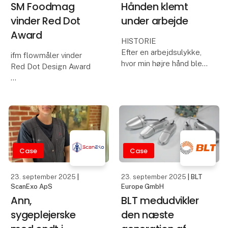
SM Foodmag
Hånden klemt
vinder Red Dot
under arbejde
Award
HISTORIE
Efter en arbejdsulykke,
ifm flowmåler vinder
hvor min højre hånd blev
Red Dot Design Award
klemt, mistede jeg en
masse styrke i mit greb.
Den magnetisk-induktive
Jeg måtte arbejde deltid,
flowmåler SM Foodmag
da min hånd og arm
fra ifm vinder Red Dot
hurtigt blev trætte.
Design Award 2025.
Jeg kan ikke længere
Sensoren til
udfør
fødevareindustrien
Case
Case
imponerer med
reduceret opsætningsti
23. september 2025
|
23. september 2025
| BLT
ScanExo ApS
Europe GmbH
Ann,
BLT medudvikler
sygeplejerske
den næste