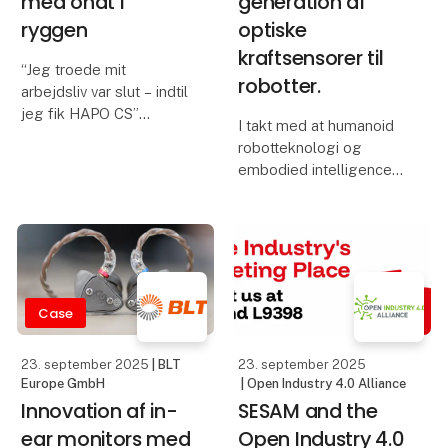
med ondt i
generation af
ryggen
optiske
kraftsensorer til
“Jeg troede mit
robotter.
arbejdsliv var slut – indtil
jeg fik HAPO CS”
I takt med at humanoid
robotteknologi og
Hvordan et exoskelet
embodied intelligence
hjalp en sygeplejerske
udvikler sig hurtigt mod
tilbage i jobbet – og gav
industriel skala, spiller
både arbejdsglæde og
kraftsensorer med høj
livskvalitet igen.
ydeevne en afgørende
Ann, 45 år, har været sy
rolle i at muliggøre
eftergivelig styring,
Case
23. september 2025
| BLT
23. september 2025
Europe GmbH
| Open Industry 4.0 Alliance
Innovation af in-
SESAM and the
ear monitors med
Open Industry 4.0