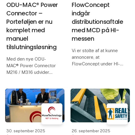
ODU-MAC® Power
FlowConcept
Connector –
indgår
Porteføljen er nu
distributionsaftale
komplet med
med MCD på HI-
manuel
messen
tilslutningsløsning
Vi er stolte af at kunne
annoncere, at
Med den nye ODU-
FlowConcept under HI-
MAC® Power Connector
messen har indgået en
M216 / M316 udvider
officiel aftale med MCD
ODU sit sortiment med
om at blive distributør af
en manuelt tilsluttelig
deres produkter i
løsning til højstrøms- og
Danmark.
højspændingsapplikationer.
Ud over de etablerede
MCD er en førende
docking- og panelmonte
leverandør af inte
30. september 2025
26. september 2025