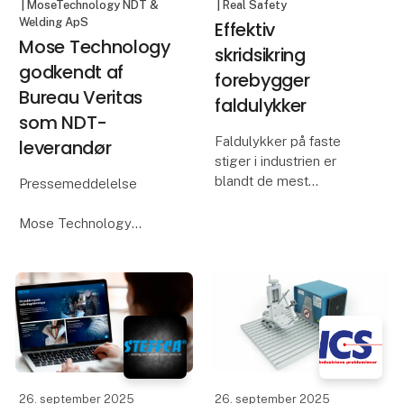
| MoseTechnology NDT &
| Real Safety
Welding ApS
Effektiv
Mose Technology
skridsikring
godkendt af
forebygger
Bureau Veritas
faldulykker
som NDT-
Faldulykker på faste
leverandør
stiger i industrien er
blandt de mest
Pressemeddelelse
almindelige og dyreste
arbejdsulykker. De sker
Mose Technology
ofte på glatte trin, hvor
godkendt af Bureau
der mangler skridsikring,
Veritas som NDT-
og konsekvenserne kan
leverandør
være alvorlige både
Herning, 30. september
2025
Det er med stor glæde,
26. september 2025
26. september 2025
at Mose Technology kan