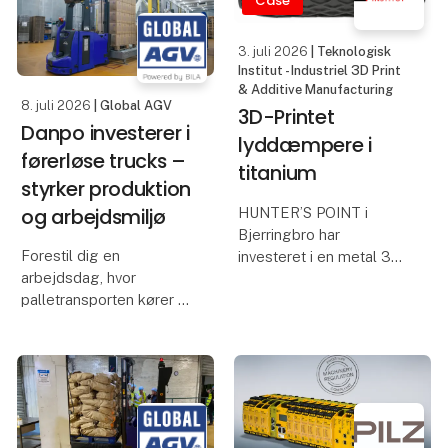
Case
climate and
infrastructure
Complex Data
3. juli 2026
| Teknologisk
Requirements
Institut - Industriel 3D Print
Through close co
& Additive Manufacturing
8. juli 2026
| Global AGV
3D-Printet
Danpo investerer i
lyddæmpere i
førerløse trucks –
titanium
styrker produktion
og arbejdsmiljø
HUNTER’S POINT i
Bjerringbro har
Forestil dig en
investeret i en metal 3D-
arbejdsdag, hvor
printer, som skal printe
palletransporten kører af
lyddæmpere i titanium.
sig selv. Med Global
Teknologisk Institut
AGV flyttes
drifter printeren og
medarbejdernes
oplærer butikkens
opgaver fra ensformige
våbenmager, så
ture til opgaver, der
produktionen kan fo
kræver omtanke og