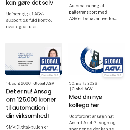
kan gøre det selv
Automatisering af
palletransport med
Uafhængig af AGV-
AGV’er behøver hverken
support og fuld kontrol
at være kompleks eller
over egne ruter.
dyr. Hos Global AGV gør
vi automatisering enkel
Forestil dig at kunne
med fleksible, førerløse
designe, tilpasse og
gaffeltruckløsninger, der
optimere dine AGV-ruter
gør det nemt at op
– helt selv. Med Global
AGV får du en løsning,
hvor du ikke er afhængig
14. april 2026
| Global AGV
30. marts 2026
| Global AGV
Det er nu! Ansøg
Mød din nye
om 125.000 kroner
kollega her
til automation i
din virksomhed!
Uopfordret ansøgning:
Ansæt Axel G. Vogn og
SMV:Digital-puljen er
spar penge der kan ses