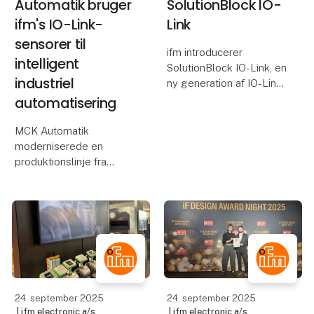
Automatik bruger
SolutionBlock IO-
ifm's IO-Link-
Link
sensorer til
ifm introducerer
intelligent
SolutionBlock IO-Link, en
industriel
ny generation af IO-Link-
mastere med fokus på
automatisering
enkel integration,
fleksibilitet og
MCK Automatik
datasikkerhed.
moderniserede en
produktionslinje fra
Med multiprotokol-
1960'erne hos
understøttelse
Sønderjysk Halmindustri
(PROFINET og
ved hjælp af ifm's IO-
EtherNet/IP
Link-sensorer og
moneo-platformen. Ved
at integrere IO-Link og
smart sensorteknologi
har
24. september 2025
24. september 2025
| ifm electronic a/s
| ifm electronic a/s