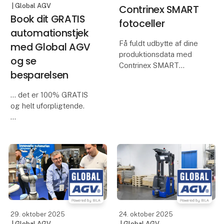
| Global AGV
Contrinex SMART
Book dit GRATIS
fotoceller
automationstjek
Få fuldt udbytte af dine
med Global AGV
produktionsdata med
og se
Contrinex SMART
besparelsen
fotoceller
Contrinex SMART
... det er 100% GRATIS
fotoceller giver dig mere
og helt uforpligtende.
end bare detektion. De
giver dig indsigt,
Find ud af, hvor din
præcision og fleksibilitet
produktion kan blive
til dine process
mere effektiv, og
dermed spare tid og
rykke ressourcer. Vores
eksperter gennemgår
jeres processer og viser,
29. oktober 2025
24. oktober 2025
| Global AGV
| Global AGV