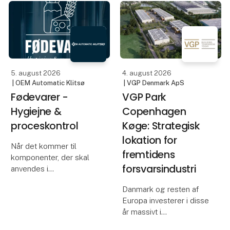
fødevareindustrien, hvor
og nem løsning uden
driftssikkerhed, hygiejne
unødige omveje.
og nem service er
afgørende. Et vinkelfilter
til
Produktnyheder
5. august 2026
4. august 2026
| OEM Automatic Klitsø
| VGP Denmark ApS
Med Smart-Line
Fødevarer -
VGP Park
introduceres en
anderled
Hygiejne &
Copenhagen
proceskontrol
Køge: Strategisk
lokation for
Når det kommer til
fremtidens
komponenter, der skal
forsvarsindustri
anvendes i
fødevareproduktion,
Danmark og resten af
sætter vi kvalitet og
Europa investerer i disse
sikkerhed i højsædet for
år massivt i
at sikre, at de lever op til
forsvarskapacitet,
de højeste standarder