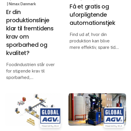
| Nimax Danmark
Få et gratis og
Er din
Måske er spørgsmålet
uforpligtende
produktionslinje
automationstjek
klar til fremtidens
Find ud af, hvor din
krav om
produktion kan blive
sporbarhed og
mere effektiv, spare tid
kvalitet?
og flytte værdifulde
ressourcer. Vores
Foodindustrien står over
specialister gennemgår
for stigende krav til
jeres processer og
sporbarhed,
peger på, hvor konkrete
dokumentation og
tiltag med Global AGV
produktkvalitet. Samtidig
kan sk
skal produktionen være
effektiv, fleksibel og
driftssikker.
På FoodTech 2026 viser
Nimax Danmar