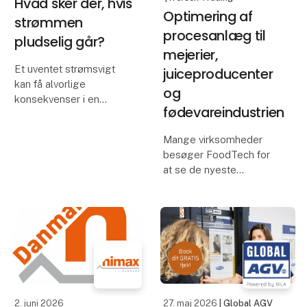
Hvad sker der, hvis
Optimering af
strømmen
procesanlæg til
pludselig går?
mejerier,
Et uventet strømsvigt
juiceproducenter
kan få alvorlige
og
konsekvenser i en
fødevareindustrien
moderne produktion.
Maskiner stopper
Mange virksomheder
øjeblikkeligt,
besøger FoodTech for
igangværende
at se de nyeste
processer afbrydes, og
produkter og hente
værdifulde data kan gå
inspiration.
tabt. Resultatet kan være
produk
Men måske er det
vigtigste spørgsmål slet
ikke:
"Hvilke nye produkter
2. juni 2026
27. maj 2026
| Global AGV
findes der?"