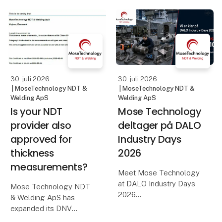
forsyningssikkerhed og
og følger branchens
industriel
regler. Ve
modstandsdygtighed.
Dette skaber nye
muligheder for
virksomheder inden for
forsvarsprod
30. juli 2026
30. juli 2026
| MoseTechnology NDT &
| MoseTechnology NDT &
Welding ApS
Welding ApS
Is your NDT
Mose Technology
provider also
deltager på DALO
approved for
Industry Days
thickness
2026
measurements?
Meet Mose Technology
at DALO Industry Days
Mose Technology NDT
2026
& Welding ApS has
expanded its DNV
On 19–20 August 2026,
approval to include