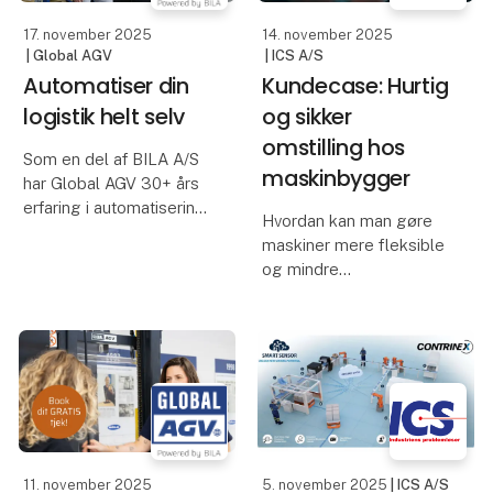
dine interne proc
ikke har ansat. AGV'en
17. november 2025
14. november 2025
| Global AGV
| ICS A/S
Automatiser din
Kundecase: Hurtig
logistik helt selv
og sikker
omstilling hos
Som en del af BILA A/S
maskinbygger
har Global AGV 30+ års
erfaring i automatisering,
Hvordan kan man gøre
som alle kan betjene.
maskiner mere fleksible
og mindre
Hemmeligheden ligger i
fejlbehæftede uden at
den simple
gå på kompromis med
brugeroplevelse og de
driftssikkerheden? En
besparelser, den skaber.
dansk maskinbygger
Den er faktisk så enk
stod med netop den
udfordring.
Deres kunder ønskede
11. november 2025
5. november 2025
| ICS A/S
produk