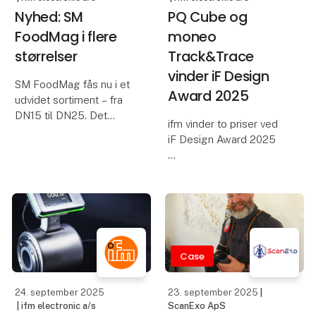
Nyhed: SM
PQ Cube og
FoodMag i flere
moneo
størrelser
Track&Trace
vinder iF Design
SM FoodMag fås nu i et
Award 2025
udvidet sortiment – fra
DN15 til DN25. Det
ifm vinder to priser ved
betyder endnu større
iF Design Award 2025
fleksibilitet, når
flowsensoren skal
tilpasses forskellige
Den pneumatiske
applikationer og
tryksensor PQ Cube og
rørdimensioner i
moneo Track & Trace-
fødevareindustrien.
softwaren fra ifm har
modtaget iF Design
Case
Award 2025. For
virksomheden er dette
24. september 2025
23. september 2025
|
den seneste
| ifm electronic a/s
ScanExo ApS