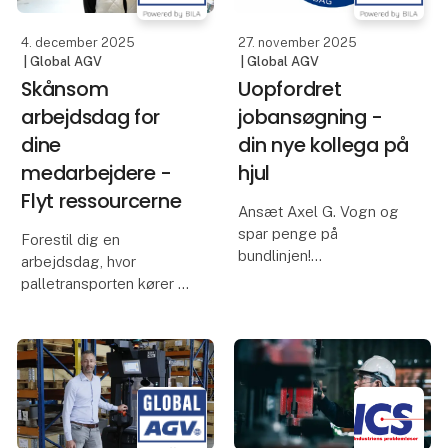
jeres processer og viser
4. december 2025
27. november 2025
| Global AGV
| Global AGV
Skånsom
Uopfordret
arbejdsdag for
jobansøgning -
dine
din nye kollega på
medarbejdere -
hjul
Flyt ressourcerne
Ansæt Axel G. Vogn og
spar penge på
Forestil dig en
bundlinjen!
arbejdsdag, hvor
palletransporten kører af
Hej med jer! Mit navn er
sig selv. Bogstaveligt
Axel G. Vogn.
talt.
Jeg er en selvkørende
Det kan Global AGV
kollega, der hjælper dig
hjælpe med – din mest
med at transportere
præcise og effektive
materialer og optimere
palleflytter, du endnu