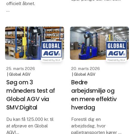
officielt åbnet.
på bundlinjen!
Det betyder, at du har
Mit navn er Axel G.
muligheden for at få
Vogn. Jeg er en
125.000 til at afprøve en
selvkørende kollega, der
Global AGV i din helt
hjælper med at
egen produktion. Det er
transportere materialer,
en fantastisk mulighed
optimere inter
for at låne og test
25. marts 2026
20. marts 2026
| Global AGV
| Global AGV
Søg om 3
Bedre
måneders test af
arbejdsmiljø og
Global AGV via
en mere effektiv
SMV:Digital
hverdag
Du kan få 125.000 kr. til
Forestil dig en
at afprøve en Global
arbejdsdag, hvor
AGV!
palletransporten kører af