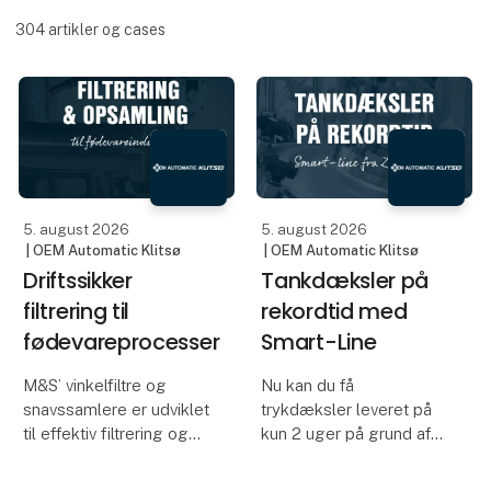
304
artikler og cases
5. august 2026
5. august 2026
| OEM Automatic Klitsø
| OEM Automatic Klitsø
Driftssikker
Tankdæksler på
filtrering til
rekordtid med
fødevareprocesser
Smart-Line
M&S’ vinkelfiltre og
Nu kan du få
snavssamlere er udviklet
trykdæksler leveret på
til effektiv filtrering og
kun 2 uger på grund af
opsamling af
foruddefineret
procesrester i
konfiguration – en hurtig