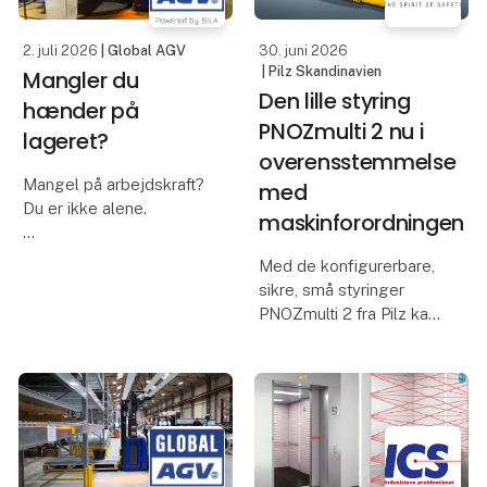
kvalitet. AGV’en
transporterer
2. juli 2026
| Global AGV
30. juni 2026
| Pilz Skandinavien
Mangler du
Den lille styring
hænder på
PNOZmulti 2 nu i
lageret?
overensstemmelse
Mangel på arbejdskraft?
med
Du er ikke alene.
maskinforordningen
Særligt når det gælder
Med de konfigurerbare,
lagermedarbejdere og
sikre, små styringer
folk med truckcertifikat,
PNOZmulti 2 fra Pilz kan
kan det være en
brugerne nu
udfordring at finde de
implementere kravene i
rette hænder. Så da Ian
Maskinforordning (EU)
Bennett fra Bennett Po
2023/1230 (MR). EU-
typegodkendelsescertifikatet
i henhold til artikel 25 b