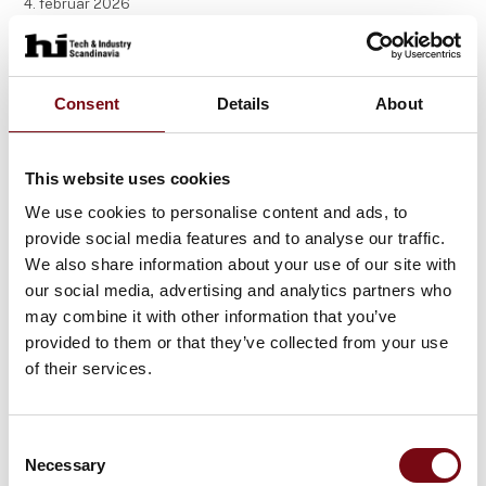
4. februar 2026
AVK Gummi kan nemt selv tilpasse
deres førerløse truck fra Global AGV
Consent
Details
About
AVK GUMMI har taget endnu et skridt mod en mere
fleksibel og effektiv produktion med en førerløs truck
fra Global AGV.
This website uses cookies
"Vi har valgt Global AGV, fordi vi har brug for en
We use cookies to personalise content and ads, to
løsning, som er fleksibel,
provide social media features and to analyse our traffic.
We also share information about your use of our site with
our social media, advertising and analytics partners who
may combine it with other information that you’ve
provided to them or that they’ve collected from your use
of their services.
Consent
Necessary
Selection