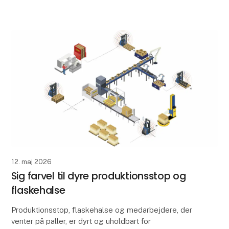
opgaver, der bare skal løses? Hos Priess A/S var
intern palletransport en af dem. Tidligere skulle
12. maj 2026
Sig farvel til dyre produktionsstop og
flaskehalse
Produktionsstop, flaskehalse og medarbejdere, der
venter på paller, er dyrt og uholdbart for