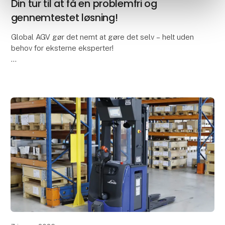
Din tur til at få en problemfri og
gennemtestet løsning!
Global AGV gør det nemt at gøre det selv – helt uden
behov for eksterne eksperter!
Den er god nok. MillPart har helt selv tilpasset deres
Global AGV's flow for at opnå forbedret produktivitet.
Hemm