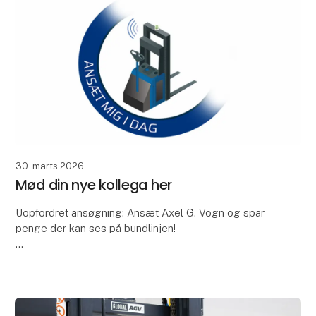
30. marts 2026
Mød din nye kollega her
Uopfordret ansøgning: Ansæt Axel G. Vogn og spar
penge der kan ses på bundlinjen!
Mit navn er Axel G. Vogn. Jeg er en selvkørende
kollega, der hjælper med at transportere materialer,
optimere inter