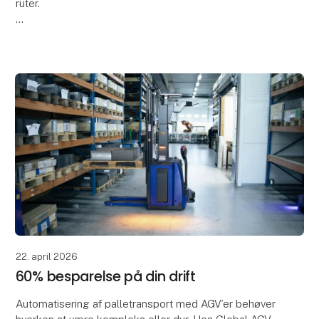
ruter.
Forestil dig at kunne designe, tilpasse og optimere
dine AGV-ruter – helt selv. Med Global AGV får du en
løsning, hvor du ikke er afhængig
22. april 2026
60% besparelse på din drift
Automatisering af palletransport med AGV’er behøver