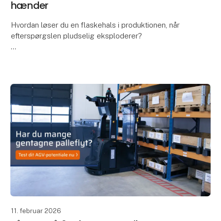
hænder
Hvordan løser du en flaskehals i produktionen, når
efterspørgslen pludselig eksploderer?
Hos Fasterholt Maskinfabrik var svaret en førerløs
truck fra Global AGV - og resultatet taler for sig selv:
11. februar 2026