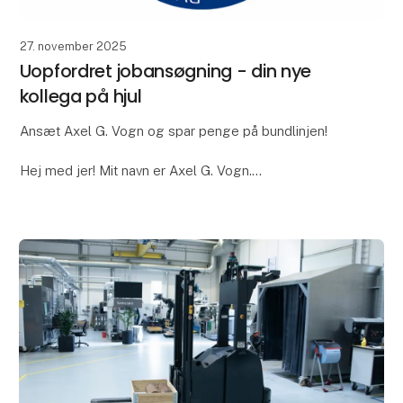
27. november 2025
Uopfordret jobansøgning - din nye
kollega på hjul
Ansæt Axel G. Vogn og spar penge på bundlinjen!
Hej med jer! Mit navn er Axel G. Vogn.
Jeg er en selvkørende kollega, der hjælper dig med
at transportere materialer og optimere dine interne
proc