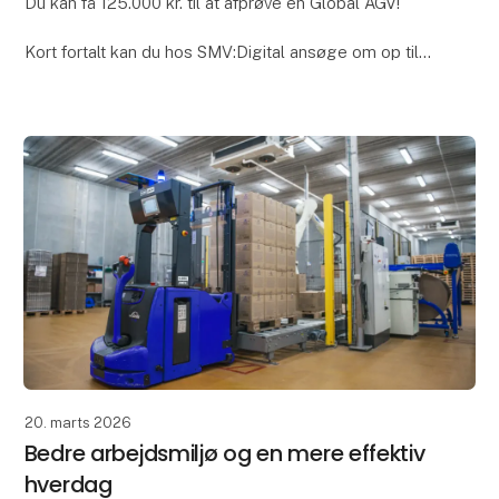
Du kan få 125.000 kr. til at afprøve en Global AGV!
Kort fortalt kan du hos SMV:Digital ansøge om op til
125.000 kr. til at dække omkostningerne til lån og test
af robotteknologi i op til 3 måneder
20. marts 2026
Bedre arbejdsmiljø og en mere effektiv
hverdag