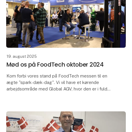
19. august 2025
Mød os på FoodTech oktober 2024
Kom forbi vores stand på FoodTech messen til en
ægte "spark-dæk-dag". Vi vil have et kørende
arbejdsområde med Global AGV, hvor den er i fuld
sving mellem rullebånd og palleswap. Derudover har
vi en s