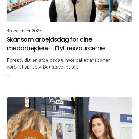
4. december 2025
Skånsom arbejdsdag for dine
medarbejdere - Flyt ressourcerne
Forestil dig en arbejdsdag, hvor palletransporten
kører af sig selv. Bogstaveligt talt.
Det kan Global AGV hjælpe med – din mest præcise
og effektive palleflytter, du endnu ikke har ansat.
AGV'en