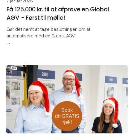
7. januar 2026
Få 125.000 kr. til at afprøve en Global
AGV - Først til mølle!
Gør det nemt at tage beslutningen om at
automatisere med en Global AGV!
Ønsker du at øge produktionskapaciteten og
samtidig flytte interne ressourcer til mere
værdiskabende opgaver?
SMV:Digital