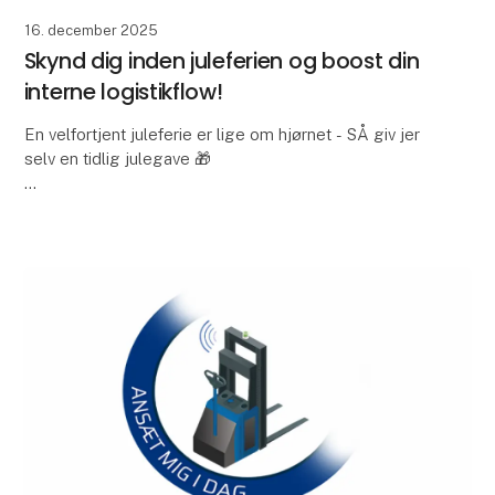
16. december 2025
Skynd dig inden juleferien og boost din
interne logistikflow!
En velfortjent juleferie er lige om hjørnet - SÅ giv jer
selv en tidlig julegave 🎁
Du får indsigt i, hvor din produktion kan blive mere
effektiv. Vores eksperter gennemgår jeres processer
og viser