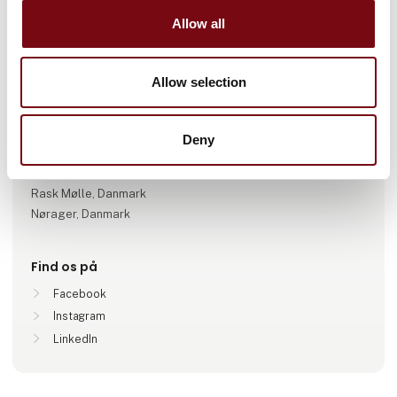
Gå til hjemmeside
Allow all
Antal medarbejdere
Allow selection
11-25
Deny
Lokationer
København, Danmark
Rask Mølle, Danmark
Nørager, Danmark
Find os på
Facebook
Instagram
LinkedIn