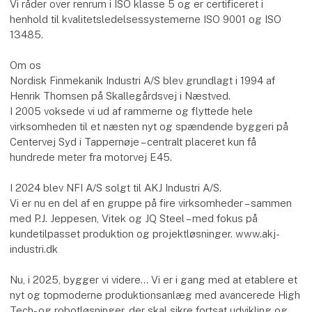
Vi råder over renrum i ISO klasse 5 og er certificeret i
henhold til kvalitetsledelsessystemerne ISO 9001 og ISO
13485.
Om os
Nordisk Finmekanik Industri A/S blev grundlagt i 1994 af
Henrik Thomsen på Skallegårdsvej i Næstved.
I 2005 voksede vi ud af rammerne og flyttede hele
virksomheden til et næsten nyt og spændende byggeri på
Centervej Syd i Tappernøje – centralt placeret kun få
hundrede meter fra motorvej E45.
I 2024 blev NFI A/S solgt til AKJ Industri A/S.
Vi er nu en del af en gruppe på fire virksomheder – sammen
med P.J. Jeppesen, Vitek og JQ Steel – med fokus på
kundetilpasset produktion og projektløsninger. www.akj-
industri.dk
Nu, i 2025, bygger vi videre… Vi er i gang med at etablere et
nyt og topmoderne produktionsanlæg med avancerede High
Tech- og robotløsninger, der skal sikre fortsat udvikling og