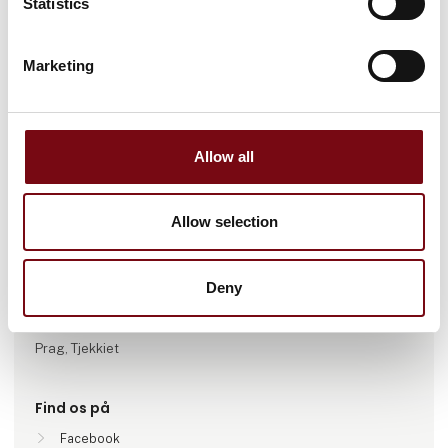
Statistics
Marketing
Gå til hjemmeside
Allow all
Antal medarbejdere
Allow selection
26-50
Deny
Lokationer
Tappernoeje , Danmark
Prag, Tjekkiet
Find os på
Facebook