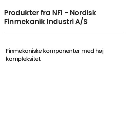
Produkter fra NFI - Nordisk
Finmekanik Industri A/S
Finmekaniske komponenter med høj
kompleksitet
keyboard_arrow_up
Drejning : konventionel og lang drejning
Fræsning