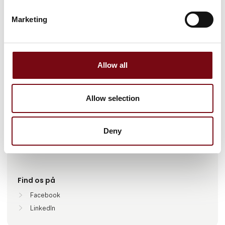
Marketing
Gå til hjemmeside
Allow all
Antal medarbejdere
Allow selection
11-25
Deny
Lokationer
Grenaa, Danmark
Find os på
Facebook
LinkedIn