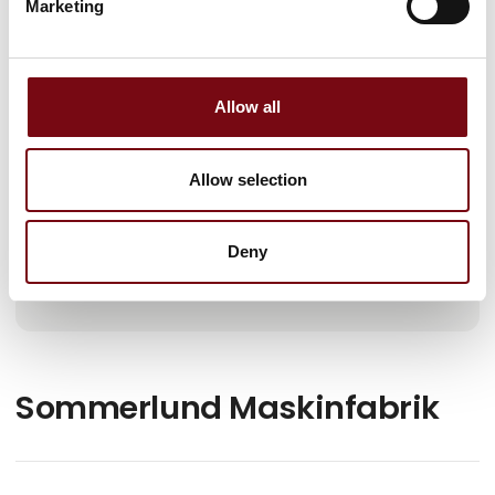
Marketing
Gå til hjemmeside
Allow all
Antal medarbejdere
Allow selection
11-25
Deny
Lokationer
Aabenraa, Danmark
Sommerlund Maskinfabrik