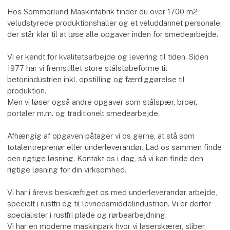
Hos Sommerlund Maskinfabrik finder du over 1700 m2
veludstyrede produktionshaller og et veluddannet personale,
der står klar til at løse alle opgaver inden for smedearbejde.
Vi er kendt for kvalitetsarbejde og levering til tiden. Siden
1977 har vi fremstillet store stålstøbeforme til
betonindustrien inkl. opstilling og færdiggørelse til
produktion.
Men vi løser også andre opgaver som stålspær, broer,
portaler m.m. og traditionelt smedearbejde.
Afhængig af opgaven påtager vi os gerne, at stå som
totalentreprenør eller underleverandør. Lad os sammen finde
den rigtige løsning. Kontakt os i dag, så vi kan finde den
rigtige løsning for din virksomhed.
Vi har i årevis beskæftiget os med underleverandør arbejde,
specielt i rustfri og til levnedsmiddelindustrien. Vi er derfor
specialister i rustfri plade og rørbearbejdning.
Vi har en moderne maskinpark hvor vi laserskærer, sliber,