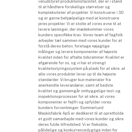
veludstyret produktionsfacilitet, der er i stand
til at håndtere forskellige størrelser og
kompleksiteter af projekter. Vi konstruerer i 3D
og er gerne behjælpelige med at konstruere
jeres projekter. Vi er stolte af vores evne til at
levere løsninger, der imødekommer vores
kunders specifikke krav. Vores team af fagfolk
arbejder tæt sammen med vores kunder for at
forstå deres behov, foretage nøjagtige
målinger og levere komponenter af højeste
kvalitet inden for aftalte tidsrammer. Kvalitet er
afgørende for os, og vi har et strengt
kvalitetsstyringssystem på plads for at sikre, at
alle vores produkter lever op til de højeste
standarder. Vi bruger kun materialer fra
anerkendte leverandører, samt af bedste
kvalitet og gennemgår omhyggelige test- og
inspektionsprocesser for at sikre, at vores
komponenter er fejlfri og opfylder vores
kunders forventninger. Sommerlund
Maskinfabrik ApS er dedikeret til at opretholde
et godt samarbejde med vores kunder og sikre
deres fulde tilfredshed. Vi er fleksible,
pålidelige og konkurrencedygtige inden for