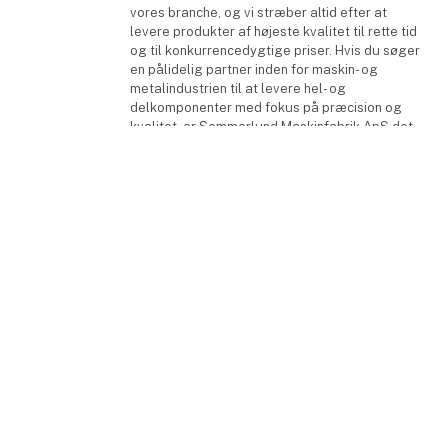
vores branche, og vi stræber altid efter at
levere produkter af højeste kvalitet til rette tid
og til konkurrencedygtige priser. Hvis du søger
en pålidelig partner inden for maskin- og
metalindustrien til at levere hel- og
delkomponenter med fokus på præcision og
kvalitet, er Sommerlund Maskinfabrik ApS det
rette valg. Vi ser frem til at samarbejde med dig
og løse dine udfordringer inden for
keyboard_arrow_up
pladebearbejdning og metalforarbejdning. Med
venlig hilsen Benny Schultz
Kontakt
Kurt Brændekilde
Direktør
Kontakt