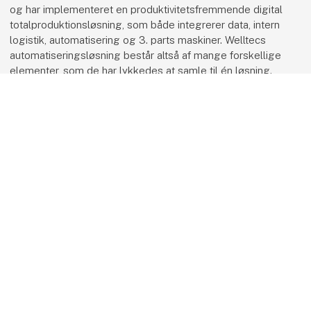
og har implementeret en produktivitetsfremmende digital
totalproduktionsløsning, som både integrerer data, intern
logistik, automatisering og 3. parts maskiner. Welltecs
automatiseringsløsning består altså af mange forskellige
elementer, som de har lykkedes at samle til én løsning.
Vinderen udpeges af en jury, og vinderen offentliggøres
keyboard_arrow_up
samme aften til festmiddagen.
WELLTEC:
Jacob Faurskov, Senior Vice President, D&E and
Manufacturing, Welltec,
Bo Schmidt Valet, Production Manager Components, Welltec
Casper Hansen, CEO, Technicon
keyboard_arrow_down
BESTSELLER:
Jakob Skødt Larsen, Product Owner, TECH Automated
Warehouses
Tonni Jensen, Project Manager, Strategic Project