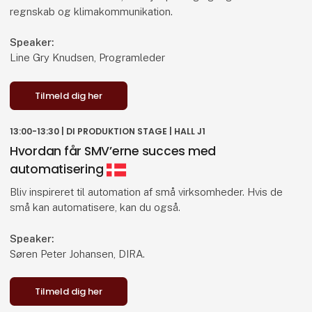
Mikkel Meldgaard, ​Innovation Manager
regnskab og klimakommunikation.
Speaker:
Line Gry Knudsen, Programleder
Tilmeld dig her
Tilmeld dig her
13:00-13:30 | DI PRODUKTION STAGE | HALL J1
Hvordan får SMV’erne succes med
automatisering
Bliv inspireret til automation af små virksomheder. Hvis de
små kan automatisere, kan du også.
Speaker:
Søren Peter Johansen, DIRA.
Tilmeld dig her