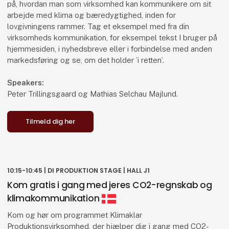
på, hvordan man som virksomhed kan kommunikere om sit
14:00-15:00 | DI PRODUKTION STAGE | HALL J1
arbejde med klima og bæredygtighed, inden for
Avancerede produktionsteknologier til
lovgivningens rammer. Tag et eksempel med fra din
innovativ og grøn omstilling
virksomheds kommunikation, for eksempel tekst I bruger på
hjemmesiden, i nyhedsbreve eller i forbindelse med anden
DAMRC er et nationalt forsknings- og videnscenter for
markedsføring og se, om det holder ’i retten’.
spåntagende bearbejdning, som arbejder med at
afprøve og demonstrere nye innovative teknologier, der
Speakers:
har potentialet til at kunne løfte dansk produktion ift. den
Peter Trillingsgaard og Mathias Selchau Majlund.
grønne omstilling og virksomhedernes fortsatte
konkurrenceevne.
Tilmeld dig her
I dette indlæg vil Mikkel forsøge at give praksisnære
eksempler på modne og mere eksperimentelle
teknologier, som DAMRC arbejder med at få udbredt til
den danske produktionsindustri. Hør bl.a. om alternative
10:15-10:45 | DI PRODUKTION STAGE | HALL J1
teknologier til reduktion af materialerestspændinger,
Kom gratis i gang med jeres CO2-regnskab og
brugen af kvælstof som kølemiddel i CNC-processer og
klimakommunikation
meget mere.
Kom og hør om programmet Klimaklar
Speaker:
Produktionsvirksomhed, der hjælper dig i gang med CO2-