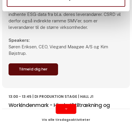
deres ESG-påvirkninger og -risici i egen virksomhed og i
værdikæden. Det betyder, at virksomhederne også skal
indhente ESG-data fra bl.a. deres leverandører. CSRD vil
derfor også indirekte ramme SMV’er, som er
leverandører til de større virksomheder.
Speakers:
Søren Eriksen, CEO, Viegand Maagøe A/S og Kim
Bøjstrup.
Tilmeld dig her
13:00 - 13:45 | DI PRODUKTION STAGE | HALL J1
Workindenmark - Hjælp til tiltrækning og
keyboard_arrow_down
rekruttering af international arbejdskraft
Hør også, Femern Link Contractors fortæller om sin
erfaring med rekruttering af international arbejdskraft