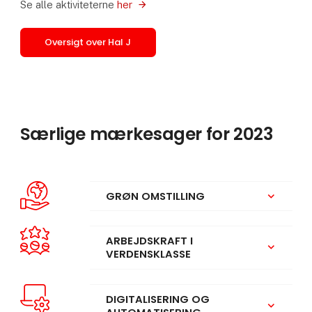
Se alle aktiviteterne
her
Oversigt over Hal J
Særlige mærkesager for 2023
GRØN OMSTILLING
keyboard_arrow_down
ARBEJDSKRAFT I
keyboard_arrow_down
VERDENSKLASSE
DIGITALISERING OG
keyboard_arrow_down