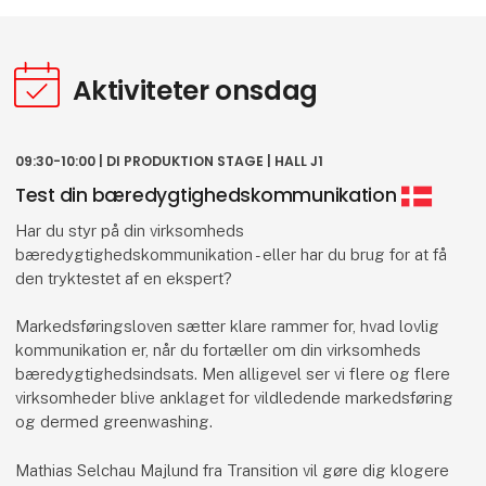
Bosætningskonsulenter fra Vejle og Herning Kommune
fortæller om, hvad tilflytterservice kan hjælpe jer og
Aktiviteter onsdag
jeres medarbejdere med under overskriften "I "sælger"
jobbet, vi "sælger" bosætning!
Speakers:
09:30-10:00 | DI PRODUKTION STAGE | HALL J1
Helena Nielsen, Recruitment Consultant & Eures Adviser,
Test din bæredygtighedskommunikation
Workindenmark
Jannie Bojesen, FEMERN LINK CONTRACTORS, HR
Har du styr på din virksomheds
Business Partner
bæredygtighedskommunikation - eller har du brug for at få
Louise Nielsen, Bosætningsguide, Vejle Kommune
den tryktestet af en ekspert?
Mette Klarskov Hebel, Bosætningskoordinator &
Udviklingskonsulent, Herning Kommune
Markedsføringsloven sætter klare rammer for, hvad lovlig
kommunikation er, når du fortæller om din virksomheds
bæredygtighedsindsats. Men alligevel ser vi flere og flere
virksomheder blive anklaget for vildledende markedsføring
Tilmeld dig her
og dermed greenwashing.
Mathias Selchau Majlund fra Transition vil gøre dig klogere