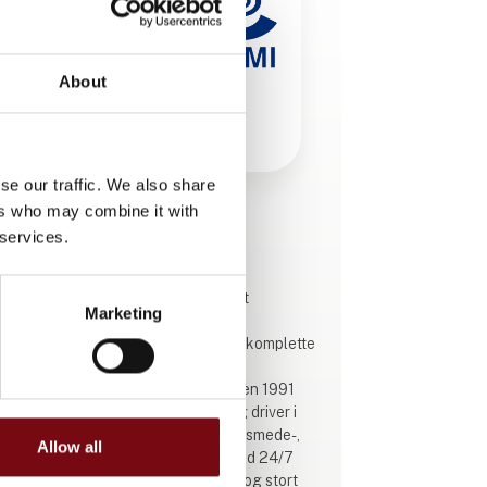
About
se our traffic. We also share
ers who may combine it with
Produktet er tilføjet af:
 services.
ABC Industrigummi
ABC Industrigummi er en familieejet
Marketing
virksomhed i Ringsted, der tegner,
producerer, monterer og servicerer komplette
transportanlæg samt sælger alle
reservedele via egen webshop. Siden 1991
har vi opbygget brancheerfaring og driver i
dag flere specialafdelinger (bånd-, smede-,
Allow all
tegnestue, service og webshop) med 24/7
døgnvagt, proaktive serviceaftaler og stort