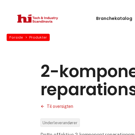
Branchekatalog
Forside
Produkter
2-kompone
reparation
Til oversigten
Underleverandører
Dette effektive 2-komponent reparations