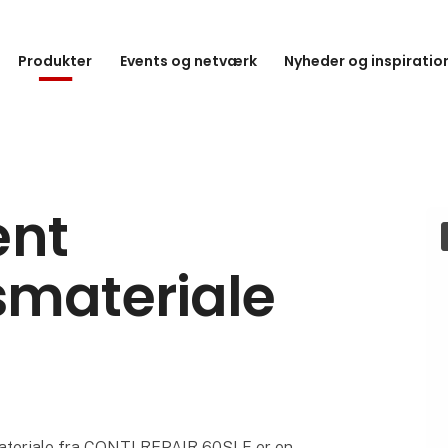
Produkter
Events og netværk
Nyheder og inspiratio
nt
smateriale
materiale fra CONTI REPAIR 60SLF er en