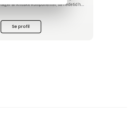
lager af kritiske komponenter, så nedetid hos
kunderne minimeres.
Se profil