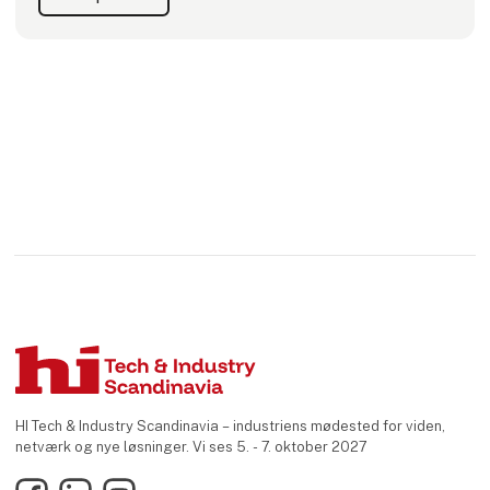
Virksomheden er en del af Emerson Professional Tools og
har dermed et stærkt afsæt
HI Tech & Industry Scandinavia – industriens mødested for viden,
netværk og nye løsninger. Vi ses 5. - 7. oktober 2027
Facebook
LinkedIn
YouTube