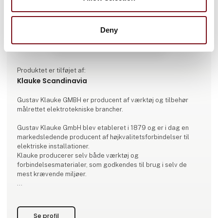
Deny
Produktet er tilføjet af:
Klauke Scandinavia
Gustav Klauke GMBH er producent af værktøj og tilbehør
målrettet elektrotekniske brancher.
Gustav Klauke GmbH blev etableret i 1879 og er i dag en
markedsledende producent af højkvalitetsforbindelser til
elektriske installationer.
Klauke producerer selv både værktøj og
forbindelsesmaterialer, som godkendes til brug i selv de
mest krævende miljøer.
Klauke systemet indbefatter således hele værdikæden
bestående af elektriske forbindelser samt professionelt
værktøj til presning, klipning og udstansning.
Se profil