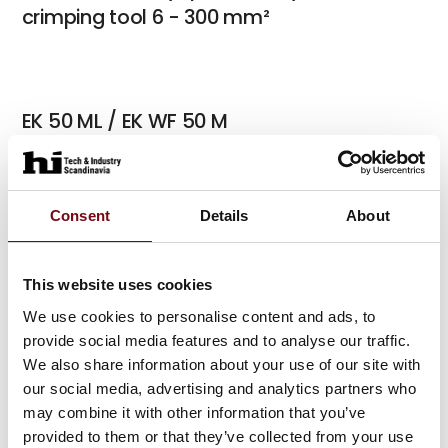
crimping tool 6 - 300 mm²
EK 50 ML / EK WF 50 M
Electromechanical crimping tool
Consent
Details
About
ST 1 B pocket box with insulated cable
end-sleeves 0.5-2.5 mm², DIN 46228
This website uses cookies
Part 4, colour code 1 | Klauke
We use cookies to personalise content and ads, to
provide social media features and to analyse our traffic.
We also share information about your use of our site with
our social media, advertising and analytics partners who
ST 12 B pocket box with insulated Cable
may combine it with other information that you’ve
provided to them or that they’ve collected from your use
end-sleeves 4-16 mm², DIN 46228 Part