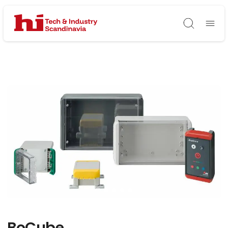
Søg
BoCube