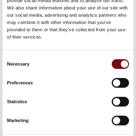
provide social media features and to analyse our traffic.
We also share information about your use of our site with
our social media, advertising and analytics partners who
may combine it with other information that you’ve
provided to them or that they’ve collected from your use
of their services.
Consent
Necessary
Selection
Preferences
Statistics
Produktet er tilføjet af:
BOPLA
Marketing
BOPLA - Kapslinger, der giver form, funktion og design til din
elektronik