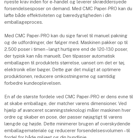
nyeste krav inden for e-handel og leverer skræddersyede
forsendelsesposer on demand. Med CMC Paper-PRO kan du
løfte både effektiviteten og bæredygtigheden i din
emballageproces.
Med CMC Paper-PRO kan du sige farvel til manuel pakning
og de udfordringer, der følger med. Maskinen pakker op til
2.500 poser i timen – langt hurtigere end de 120-130 poser,
der typisk kan nås manuelt. Den tilpasser automatisk
emballagen til produktets størrelse, uanset om det er tøj,
elektronik eller bøger. Dette gør det muligt at optimere
produktionen, reducere omkostningerne og samtidig
forbedre kundeoplevelsen.
En af de største fordele ved CMC Paper-PRO er dens evne til
at skabe emballage, der matcher varens dimensioner. Ved
hjælp af avanceret scanningsteknologi måler maskinen hver
ordre og skaber en pose, der passer nøjagtigt til varens
længde og højde. Dette minimerer brugen af overskydende
emballagemateriale og reducerer forsendelsesvolumen – til
fordel for både miljøet og din bundlinje.