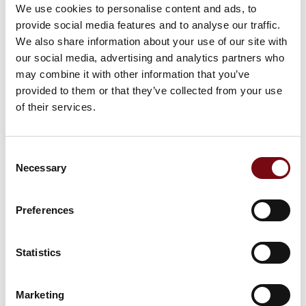
We use cookies to personalise content and ads, to
provide social media features and to analyse our traffic.
We also share information about your use of our site with
På messen
our social media, advertising and analytics partners who
Linerless pakkelabels
may combine it with other information that you’ve
provided to them or that they’ve collected from your use
of their services.
CMC Genesys
Consent
Necessary
Selection
CMC CartonWrap
Preferences
Statistics
Fuldautomatiske strækfilmsmaskiner
Marketing