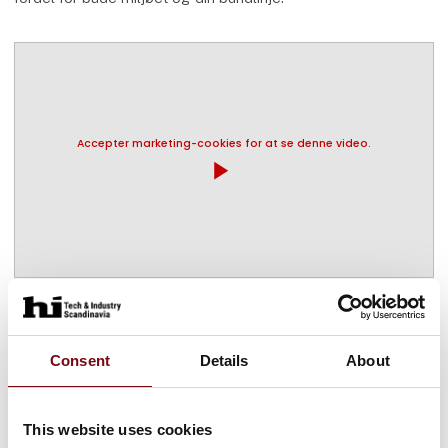
Accepter marketing-cookies for at se denne video.
play_arrow
Flere produkter fra Antalis A/S
Consent
Details
About
På messen
This website uses cookies
Super Vertical