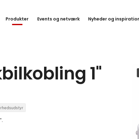
Produkter
Events og netværk
Nyheder og inspiratio
bilkobling 1"
kerhedsudstyr
".