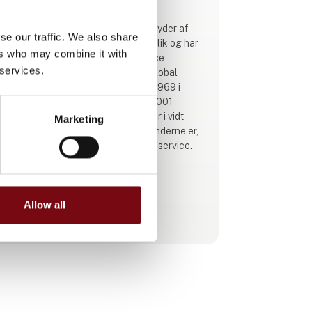
Hydroscand er nordens største udbyder af
se our traffic. We also share
slanger og tilbehør indenfor hydraulik og har
ers who may combine it with
landsdækkende mobil slangeservice –
 services.
SlangExpress. Hydroscand er en global
familieejet virksomhed grundlagt i 1969 i
Stockholm. Vi er ISO 9001 & ISO 14001
certificeret, og leverandør til kunder i vidt
Marketing
forskellige brancher. Fælles for kunderne er,
at de har brug for en høj kvalitet og service.
Hydroscand er en kundenær virksomhed,
hvis største aktiv er vores kunder. På globalt
plan, har Hydroscand afdelinger i det meste
Allow all
Se profil
af Europa samt Asien og Sydafrika.
I Danmark beskæftiger Hydroscand ca. 50
medarbejdere