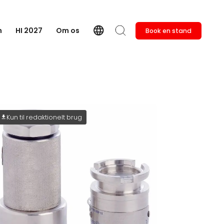
language
n
HI 2027
Om os
Book en stand
Language
Søg
Kun til redaktionelt brug
download