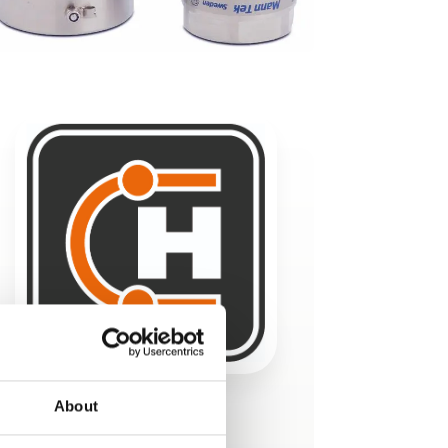
About
Produktet er tilføjet af:
Hydroscand A/S