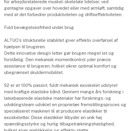
for arbejdsrelaterede muskel-skeletale lidelser, ved
gentagne opgaver over hovedet eller med armløft, samtidig
med at det forbedrer produktiviteten og driftseffektiviteten.
Fuld bevægelsesfrihed under brug
ALTUO's strukturelle stabilitet giver effektiv overførsel af
hjælpen til brugeren.
Dette innovative design letter gør brugen meget let og
forståelig. Den mekanisk momentkontrol yder præcis
assistance til brugeren, hvilket sikrer optimal komfort og
ubegrænset skuldermobilitet.
S2 er et 100% passivt, fuldt mekanisk exoskelet udstyret
med kraftige elastiske bånd. Gennem mange års forskning i
latexbaserede elastiske materialer har forsknings- og
udviklingsteam udviklet en proprietær fremstillingsproces og
specialiseret maskineri til at producere elastikker til
exoskeletter. Disse elastikker tilbyder en unik høj
spændingsstyrke og hurtig tilbagetrækningshastighed,
hvilket giver øjeblikkelig og effektiv støtte.