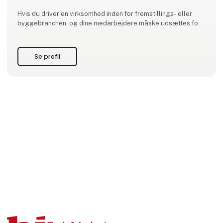
Hvis du driver en virksomhed inden for fremstillings- eller
byggebranchen, og dine medarbejdere måske udsættes for
tunge, ensidige og gentagne arbejdsopgaver: dag efter dag
håndterer de materialer, de bærer værktøj, eller de arbejder
med bøjet ryg eller hævede arme. De bliver trætte, hvilket
Se profil
kan begrænse deres produktivitet, og no