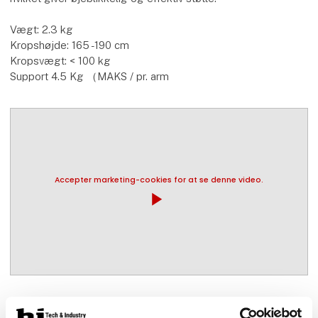
Vægt: 2.3 kg
Kropshøjde: 165 -190 cm
Kropsvægt: < 100 kg
Support 4.5 Kg （MAKS / pr. arm
Accepter marketing-cookies for at se denne video.
play_arrow
Flere produkter fra ScanExo ApS