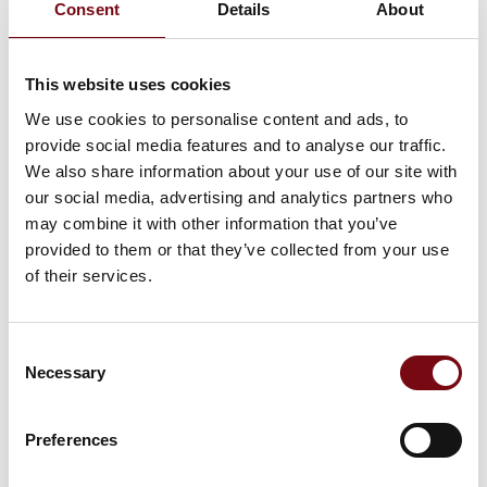
Consent
Details
About
This website uses cookies
Flere produkter fra 3D Printeq
We use cookies to personalise content and ads, to
provide social media features and to analyse our traffic.
We also share information about your use of our site with
our social media, advertising and analytics partners who
På messen
may combine it with other information that you’ve
CreatBot D600 Pro 2 HS FDM 3D printer
provided to them or that they’ve collected from your use
of their services.
Consent
Necessary
Selection
Preferences