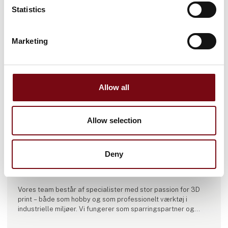
Statistics
Marketing
Allow all
Produktet er tilføjet af:
3D Printeq
Allow selection
3D Printeq er et dansk brand med rødder i Edge-Team, en
virksomhed med over 20 års erfaring inden for B2B-salg og
softwareløsninger til CAD- og CAM-industrien.
Det betyder, at 3D Printeq ikke blot sælger 3D printere. Vi
Deny
tilbyder en helhedsforståelse for, hvordan 3D print kan skabe
værdi i både design- og produktionsprocesser.
Vores team består af specialister med stor passion for 3D
print – både som hobby og som professionelt værktøj i
industrielle miljøer. Vi fungerer som sparringspartner og
rådgiver, særligt for virksomheder der ønsker at optimere