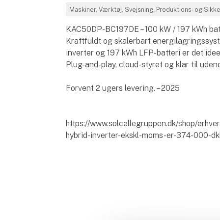
Maskiner, Værktøj, Svejsning, Produktions- og Sik
KAC50DP-BC197DE – 100 kW / 197 kWh bat
Kraftfuldt og skalerbart energilagringssys
inverter og 197 kWh LFP-batteri er det idee
Plug-and-play, cloud-styret og klar til udend
Forvent 2 ugers levering. – 2025
https://www.solcellegruppen.dk/shop/erhve
hybrid-inverter-ekskl-moms-er-374-000-dk