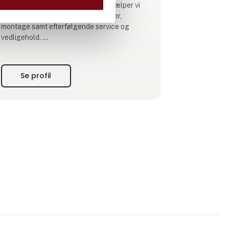
Med fuld support fra start til slut, hjælper vi
med projektering, energiberegninger,
montage samt efterfølgende service og
vedligehold.
Vi sælger både engros og fuld pakke til
slutbrugeren. Service, leveringsdygtighed og
Se profil
teknisk vejledning, garantere du som kunde
altid kan få de produkter og den rådgivning
du har brug for.
Vi lagerføre kendte mærker som AEG,
Electrolux, Huawei og mange flere. Hoved
lage