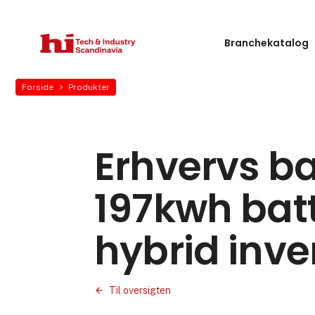
Branchekatalog
Forside
Produkter
Erhvervs ba
197kwh batt
hybrid inver
Til oversigten