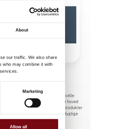
About
se our traffic. We also share
ers who may combine it with
 services.
Produktet er tilføjet af:
Solcelle Gruppen A/S
Marketing
Solcelle Gruppen A/S importere solcelle
produkter direkte fra fabrikken eller hoved
grossiten i EU. Derfor kan vi levere produkter
af højeste kvalitet, til konkurrence dygtige
priser.
Allow all