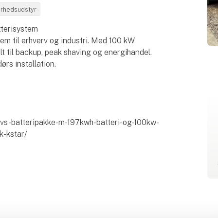
kerhedsudstyr
terisystem
tem til erhverv og industri. Med 100 kW
lt til backup, peak shaving og energihandel.
ørs installation.
rvs-batteripakke-m-197kwh-batteri-og-100kw-
k-kstar/