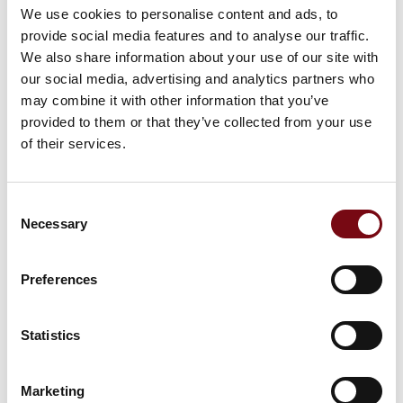
We use cookies to personalise content and ads, to
provide social media features and to analyse our traffic.
HI Tech & Industry Scandinavia
Produktet er medbragt på messen
We also share information about your use of our site with
our social media, advertising and analytics partners who
Dette produkt kan opleves på udstillerens stand på messen
may combine it with other information that you’ve
provided to them or that they’ve collected from your use
of their services.
Consent
Necessary
Selection
Preferences
Statistics
Marketing
Produktet er tilføjet af: