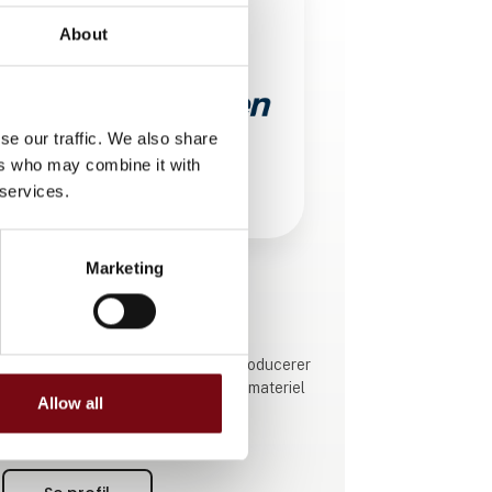
About
se our traffic. We also share
ers who may combine it with
 services.
Marketing
Produktet er tilføjet af:
MP bolagen Industri AB
MP bolagen Industri AB udvikler, producerer
og markedsfører kabelførlægningsmateriel
Allow all
til elbranchen.