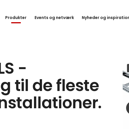
Produkter
Events og netværk
Nyheder og inspiratio
LS -
g til de fleste
nstallationer.