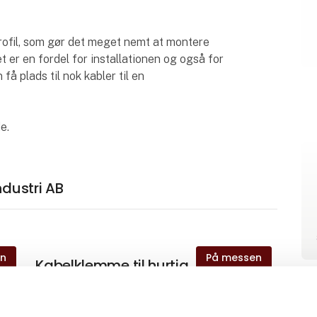
rofil, som gør det meget nemt at montere
et er en fordel for installationen og også for
 få plads til nok kabler til en
e.
ndustri AB
en
På messen
Kabelklemme til hurtig
installation