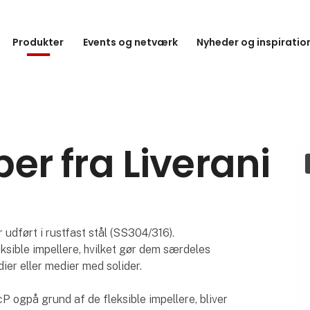
Produkter
Events og netværk
Nyheder og inspiratio
r fra Liverani
udført i rustfast stål (SS304/316).
sible impellere, hvilket gør dem særdeles
ier eller medier med solider.
cP ogpå grund af de fleksible impellere, bliver