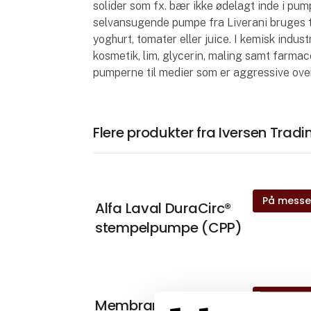
solider som fx. bær ikke ødelagt inde i pum
selvansugende pumpe fra Liverani bruges ti
yoghurt, tomater eller juice. I kemisk indust
kosmetik, lim, glycerin, maling samt farma
pumperne til medier som er aggressive ove
Flere produkter fra Iversen Tradi
På mess
Alfa Laval DuraCirc®
stempelpumpe (CPP)
På mess
Membranpumper fra ARO