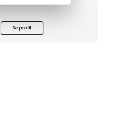
Vores rejse har været præget af både
stabilitet og udvikling. Siden 2017 har vi
været autoriseret forhandler af hele Alfa
Se profil
Laval-porteføljen af sanitære pumper til
føde- og drikkevareindustrien, og i 2019
udvidede vi samarbejd