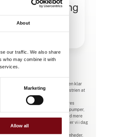
About
se our traffic. We also share
ers who may combine it with
Produktet er tilføjet af:
 services.
Iversen Trading
Hos iversen trading har vi altid haft en klar
Marketing
ambition: at gøre det enkelt for industrien at
få de rigtige løsninger inden for
flowbehandling. Helt tilbage fra vores
begyndelse har vi specialiseret os i pumper,
ventiler og instrumentering – og med mere
end 50 års samlet erfaring i ryggen er vi i dag
Allow all
eksperter, når det handler om
flowkomponenter til danske virksomheder.