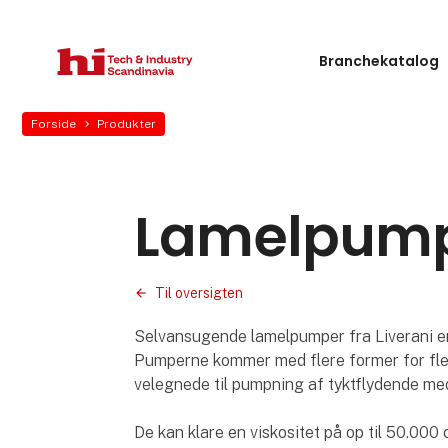
Branchekatalog
Forside
Produkter
Lamelpumpe
Til oversigten
Selvansugende lamelpumper fra Liverani er 
Pumperne kommer med flere former for flek
velegnede til pumpning af tyktflydende med
De kan klare en viskositet på op til 50.000 