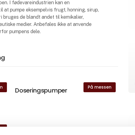
pen. I fødevareindustrien kan en
l at pumpe eksempelvis frugt, honning, sirup,
ri bruges de blandt andet til kemikalier,
ceutiske medier. Anbefales ikke at anvende
rfor pumpens dele.
ng
en
På messen
Doseringspumper
en
Lamelpumper fra Gotec