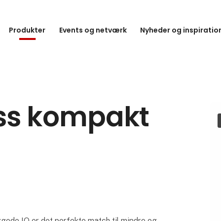
Produkter
Events og netværk
Nyheder og inspiratio
ss kompakt
ede IO er det perfekte match til mindre og