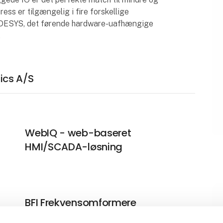
ess er tilgængelig i fire forskellige
CODESYS, det førende hardware-uafhængige
.
nics A/S
WebIQ - web-baseret
HMI/SCADA-løsning
BFI Frekvensomformere