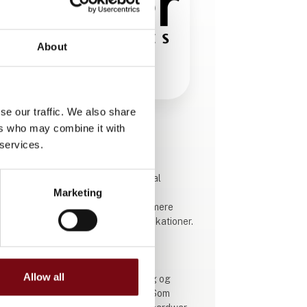
About
se our traffic. We also share
ers who may combine it with
Produktet er tilføjet af:
 services.
Beijer Electronics A/S
Beijer Electronics er en multinational
Marketing
teknologivirksomhed, der forbinder
mennesker og teknologi for at optimere
processer i forretningskritiske applikationer.
Vores tilbud omfatter
operatørkommunikation,
Allow all
automationsløsninger, digitalisering og
datakommunikation samt support. Som