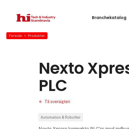
Branchekatalog
Forside
Produkter
Nexto Xpre
PLC
Til oversigten
Automation & Robotter
Nexto Xpress kompakte PLC'er med indbygg