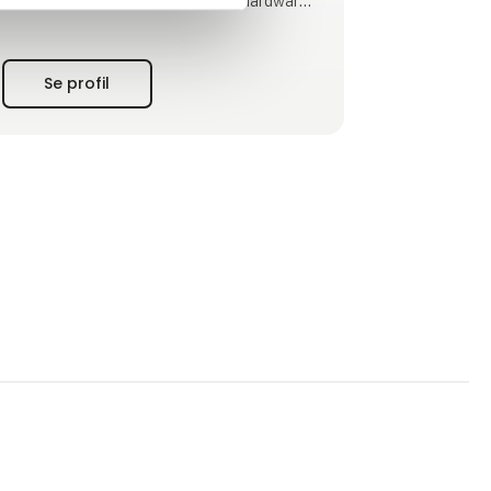
eksperter i brugervenlig software, hardware
og tjenester for IIoT, giver vi dig mulighed for
at møde dine udfordringer gennem førende
løsninger.
Se profil
Beijer Electronics blev grundlagt i 1981 med
hovedkontor i Malmø, Sverige. I løbet af de
sidste fire årtier har virksomheden
ekspanderet internationalt og er repræsente