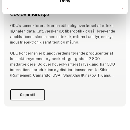
Deny
Produktet er tilføjet af:
ODU Denmark ApS
ODU’s konnektorer sikrer en pålidelig overførsel af effekt,
signaler, data, luft, væsker og fiberoptik - også i krævende
applikationer såsom medicoteknik, militært udstyr, energi,
industrielektronik samt test og måling.
ODU koncernen er blandt verdens førende producenter af
konnektorsystemer og beskæftiger globalt 2.800
medarbejdere. Ud over hovedkvarteret i Tyskland, har ODU
international produktion og distributionsnetværk i Sibiu
(Rumænien), Camarillo (USA), Shanghai (Kina) og Tijuana
(Mexico).
ODUs ekspertise og teknologier omfatter design og
Se profil
udvikling af stikforbindelser - herunder