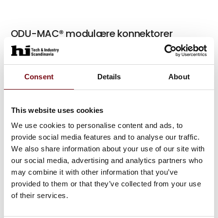
ODU-MAC® modulære konnektorer
Consent
Details
About
ODU-MAC® Black-Line interface til
End-of-Line testning
This website uses cookies
We use cookies to personalise content and ads, to
provide social media features and to analyse our traffic.
ODU fiberoptiske forbindelser
We also share information about your use of our site with
our social media, advertising and analytics partners who
may combine it with other information that you’ve
provided to them or that they’ve collected from your use
of their services.
ODU kundespecifikke stikforbindelser