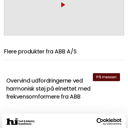
play_arrow
Flere produkter fra ABB A/S
På messen
Overvind udfordringerne ved
harmonisk støj på elnettet med
frekvensomformere fra ABB
På messen
ACS180: frekvensomformer, der sikrer