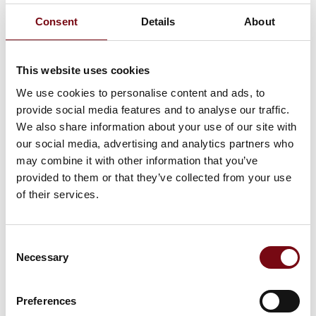
nem installation, enkel konfiguration og
Consent
Details
About
let vedligeholdelse
This website uses cookies
We use cookies to personalise content and ads, to
På messen
Gør din ledningsmontage til en leg,
provide social media features and to analyse our traffic.
med Push-in komponenter
We also share information about your use of our site with
our social media, advertising and analytics partners who
may combine it with other information that you’ve
provided to them or that they’ve collected from your use
of their services.
Nu kan du også måle energiforbruget
med din maksimalafbryder
Consent
Necessary
Selection
På messen
Få styr på lækstrømme med
Preferences
højimmune RCD'er