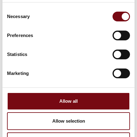
Consent
Necessary
Selection
HI Tech & Industry Scandinavia
Preferences
Produktet er medbragt på messen
Dette produkt kan opleves på udstillerens stand på messen
Statistics
Marketing
Allow all
Allow selection