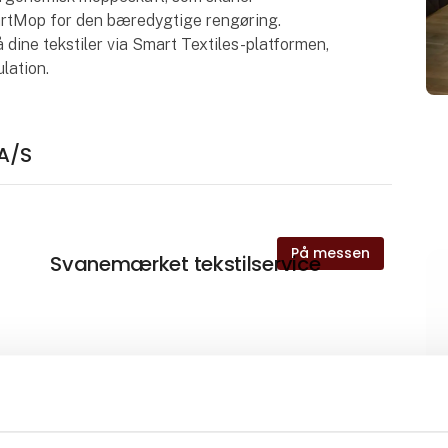
artMop for den bæredygtige rengøring.
 dine tekstiler via Smart Textiles-platformen,
ulation.
 A/S
På messen
Svanemærket tekstilservice
Etage flexible - forpakkede
linnedcontainere