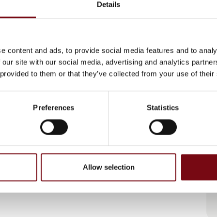
Details
Phoenix hygiejneprodukter - op
e content and ads, to provide social media features and to analy
til 98% genanvendt plast
 our site with our social media, advertising and analytics partn
 provided to them or that they’ve collected from your use of their
Preferences
Statistics
Allow selection