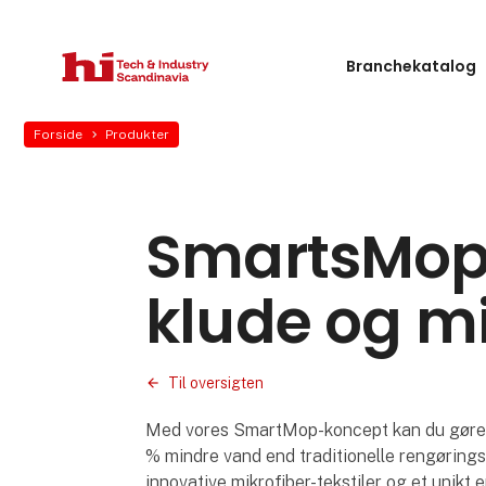
Branchekatalog
Forside
Produkter
SmartsMop
klude og mi
Til oversigten
Med vores SmartMop-koncept kan du gøre r
% mindre vand end traditionelle rengøring
innovative mikrofiber-tekstiler og et unik