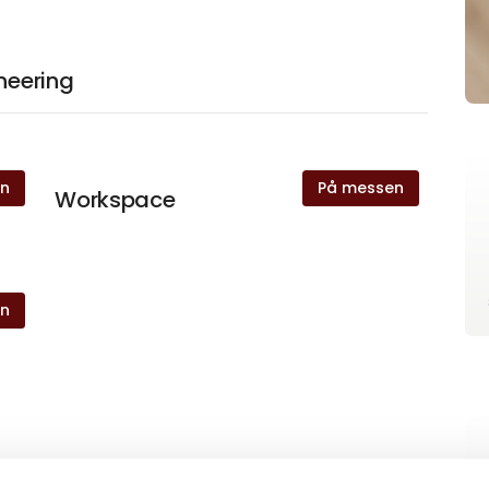
neering
en
På messen
Workspace
en