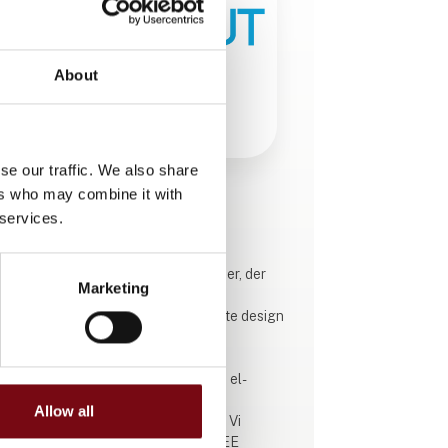
About
se our traffic. We also share
ers who may combine it with
Produktet er tilføjet af:
 services.
Drawout Engineering
Hos Drawout hjælper vi virksomheder, der
Marketing
arbejder med industri og
automationsløsninger – fra det første design
til den færdige installation.
Vi understøtter hele processen med el-
dokumentation, design, udførelse,
Allow all
standardisering og kvalitetssikring. Vi
arbejder i værktøjer som EPLAN, SEE