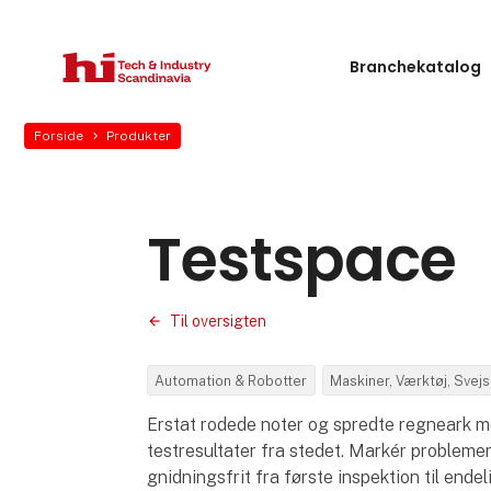
Branchekatalog
Forside
Produkter
Testspace
Til oversigten
Automation & Robotter
Maskiner, Værktøj, Svej
Erstat rodede noter og spredte regneark med
testresultater fra stedet. Markér probleme
gnidningsfrit fra første inspektion til ende