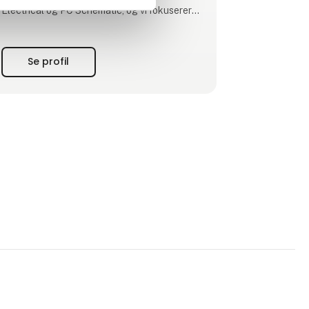
Electrical og PC Schematic, og vi fokuserer
på løsninger, der er praktiske, driftssikre og
nemme at arbejde med – både for ingeniører
og dem, der bruger anlæggene til daglig.
Se profil
Derudover har vi udviklet en digital platform,
som gør det lettere at håndtere data og lave
el-tegninger – også i fleksible projek