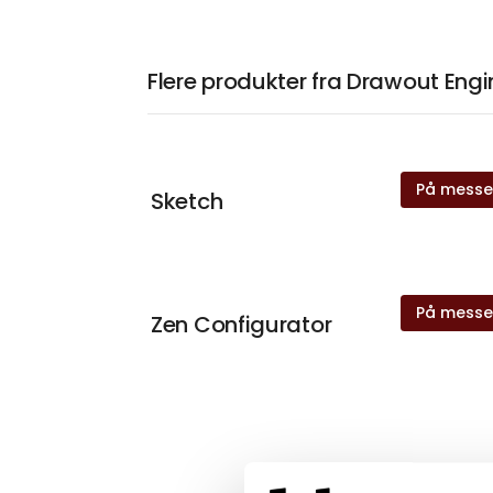
Flere produkter fra Drawout Engi
På mess
Sketch
På mess
Zen Configurator