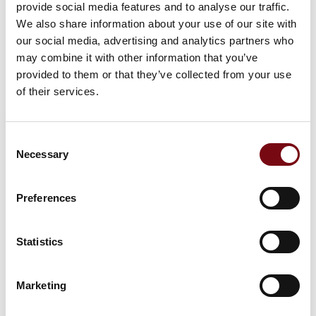
provide social media features and to analyse our traffic.
We also share information about your use of our site with
På messen
UT Tykkelsesmåler Elcometer MTG-
our social media, advertising and analytics partners who
serien
may combine it with other information that you’ve
provided to them or that they’ve collected from your use
of their services.
På messen
UT Præcisionsmåler Elcometer PTG-
Consent
serien
Necessary
Selection
Preferences
På messen
SITA CleanoSpector
Statistics
Marketing
På messen
SITA ConSPector