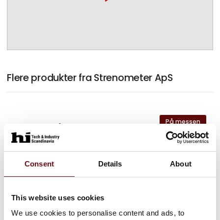
Flere produkter fra Strenometer ApS
På messen
UT Flaw Måler Sonatest Wave
Consent
Details
About
På messen
UT korrosions og flawmåler Dakota
FX71-DL
This website uses cookies
We use cookies to personalise content and ads, to