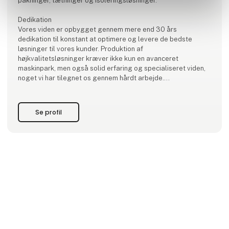
pakninger, tætninger og isoleringsløsninger.
Dedikation
Vores viden er opbygget gennem mere end 30 års
dedikation til konstant at optimere og levere de bedste
løsninger til vores kunder. Produktion af
højkvalitetsløsninger kræver ikke kun en avanceret
maskinpark, men også solid erfaring og specialiseret viden,
noget vi har tilegnet os gennem hårdt arbejde.
Vores fleksible produktion i Nyborg gør det muligt for os at
levere skræddersyede løsninger til næsten alle brancher i
Se profil
både Danmark og på internationale markeder, fra medicina