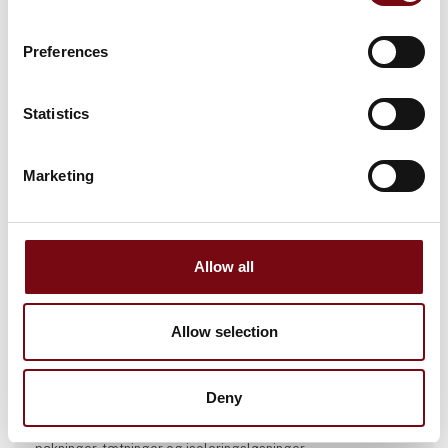
Her finder du skræddersyede isole
Preferences
Statistics
Marketing
Allow all
Allow selection
Artikel er skrevet af:
STEFFCA A/S
Deny
STEFFCA er en familieejet dansk virksomhed og eksperter i