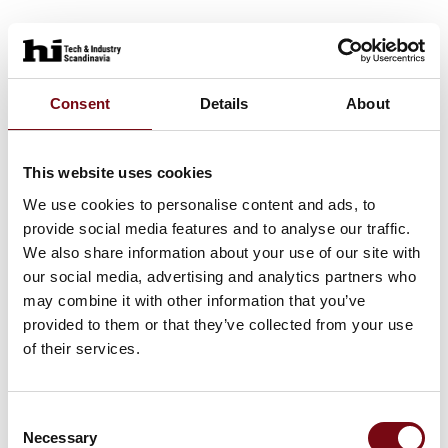
Consent
Details
About
This website uses cookies
We use cookies to personalise content and ads, to
provide social media features and to analyse our traffic.
We also share information about your use of our site with
our social media, advertising and analytics partners who
26. september 2025
may combine it with other information that you’ve
Nyt website på Teknisk Isolering
provided to them or that they’ve collected from your use
of their services.
STEFFCA lancerer nyt website på teknisk isolering
Vi er stolte af at præsentere vores helt nye website,
Consent
der samler alt om STEFFCAs tekniske
Necessary
Selection
isoleringsløsninger.