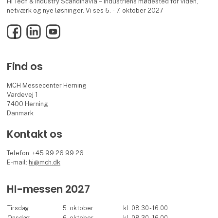
HI Tech & Industry Scandinavia – industriens mødested for viden,
netværk og nye løsninger. Vi ses 5. - 7. oktober 2027
Facebook
LinkedIn
YouTube
Find os
MCH Messecenter Herning
Vardevej 1
7400 Herning
Danmark
Kontakt os
Telefon: +45 99 26 99 26
E-mail:
hi@mch.dk
HI-messen 2027
Tirsdag
5. oktober
kl. 08.30 - 16.00
Onsdag
6. oktober
kl. 08.30 - 16.00