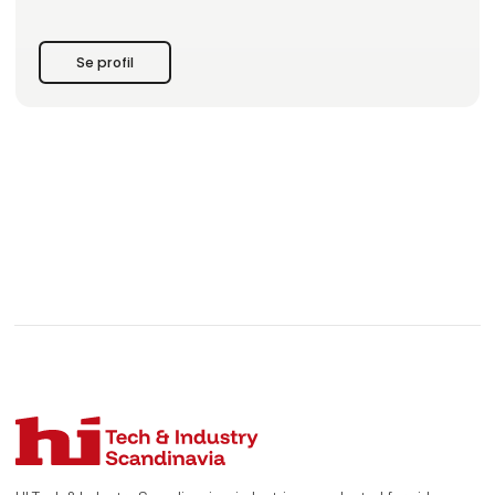
professionel dansk in-house producent, hvor I kan være sikre
på, at kvaliteten og egenskaberne for jeres løsning i gummi,
plast eller skum er i førsteklasse.
Se profil
Hos os får I ikke kun den rigtige løsning, som lever op til jeres
applikation, behov og kravspecifikati