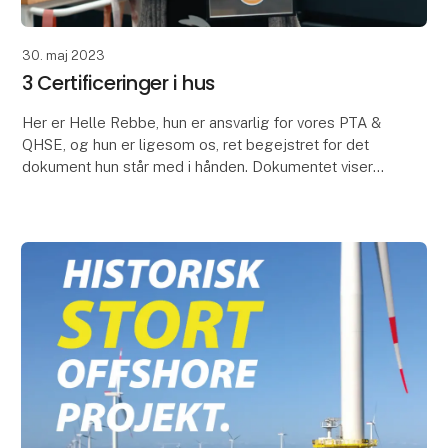
30. maj 2023
3 Certificeringer i hus
Her er Helle Rebbe, hun er ansvarlig for vores PTA &
QHSE, og hun er ligesom os, ret begejstret for det
dokument hun står med i hånden. Dokumentet viser
nemlig, at RG ROM GUMMI har opnået to nye certi