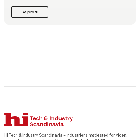
Vi samarbejder med nogle af de mest anerkendte
producenter i branchen og sikrer, at vores løsninger lever
Se profil
op
HI Tech & Industry Scandinavia – industriens mødested for viden,