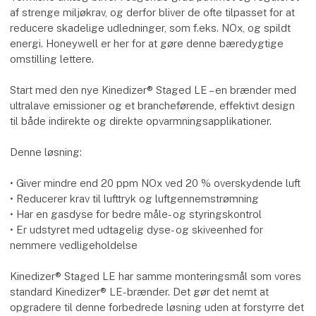
af strenge miljøkrav, og derfor bliver de ofte tilpasset for at
reducere skadelige udledninger, som f.eks. NOx, og spildt
energi. Honeywell er her for at gøre denne bæredygtige
omstilling lettere.
Start med den nye Kinedizer® Staged LE – en brænder med
ultralave emissioner og et brancheførende, effektivt design
til både indirekte og direkte opvarmningsapplikationer.
Denne løsning:
• Giver mindre end 20 ppm NOx ved 20 % overskydende luft
• Reducerer krav til lufttryk og luftgennemstrømning
• Har en gasdyse for bedre måle- og styringskontrol
• Er udstyret med udtagelig dyse- og skiveenhed for
nemmere vedligeholdelse
Kinedizer® Staged LE har samme monteringsmål som vores
standard Kinedizer® LE-brænder. Det gør det nemt at
opgradere til denne forbedrede løsning uden at forstyrre det