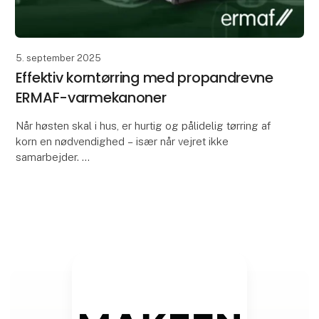
5. september 2025
Effektiv korntørring med propandrevne
ERMAF-varmekanoner
Når høsten skal i hus, er hurtig og pålidelig tørring af
korn en nødvendighed – især når vejret ikke
samarbejder.
Her kan propandrevne varmekanoner fra ERMAF
være den fleksible løsning, mange land