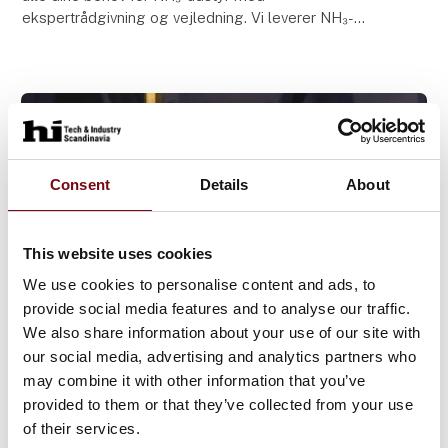
ekspertrådgivning og vejledning. Vi leverer NH₃-
udstyr fra topproducenter, nøje udvalgt med succes
og sikkerhed i
Consent
Details
About
This website uses cookies
We use cookies to personalise content and ads, to
provide social media features and to analyse our traffic.
We also share information about your use of our site with
27. juni 2025
our social media, advertising and analytics partners who
Fordampere? det er da kun til kolde
may combine it with other information that you’ve
klimaer?
provided to them or that they’ve collected from your use
of their services.
Du har måske hørt udsagnet: "Vaporizers er kun til