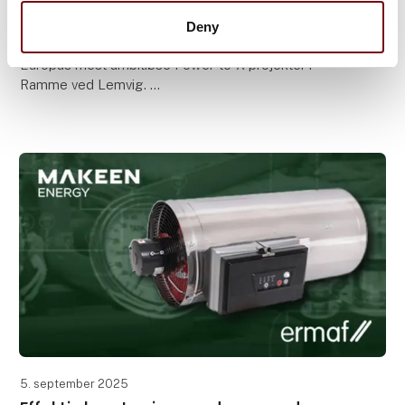
Skovgaard Energy’s ammoniak-projekt
Deny
Skovgaard Energy er i gang med at realisere et af
Europas mest ambitiøse Power-to-X projekter i
Ramme ved Lemvig.
Det 10 MW dynamiske ammoniakanlæg vil blive et
fyrtårn for den grønne omstilling –
5. september 2025