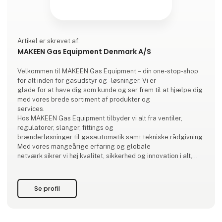
Artikel er skrevet af:
MAKEEN Gas Equipment Denmark A/S
Velkommen til MAKEEN Gas Equipment – din one-stop-shop
for alt inden for gasudstyr og -løsninger. Vi er
glade for at have dig som kunde og ser frem til at hjælpe dig
med vores brede sortiment af produkter og
services.
Hos MAKEEN Gas Equipment tilbyder vi alt fra ventiler,
regulatorer, slanger, fittings og
brænderløsninger til gasautomatik samt tekniske rådgivning.
Med vores mangeårige erfaring og globale
netværk sikrer vi høj kvalitet, sikkerhed og innovation i alt,
hvad vi gør.
Vi samarbejder med nogle af de mest anerkendte
producenter i branchen og sikrer, at vores løsninger lever
Se profil
op