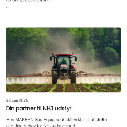
En verden i forandring kræver løsninger, der følger
med – og det gælder også for termiske processer.
Termiske anlæg bliver i stigen
27. juni 2025
Din partner til NH3 udstyr
Hos MAKEEN Gas Equipment står vi klar til at støtte
alle dine behov for NH₃-udstyr med