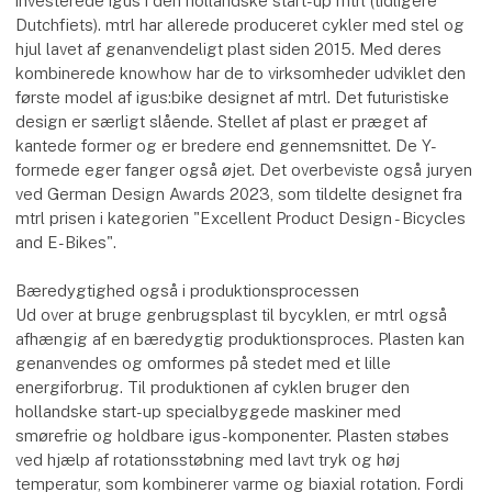
investerede igus i den hollandske start-up mtrl (tidligere
Dutchfiets). mtrl har allerede produceret cykler med stel og
hjul lavet af genanvendeligt plast siden 2015. Med deres
kombinerede knowhow har de to virksomheder udviklet den
første model af igus:bike designet af mtrl. Det futuristiske
design er særligt slående. Stellet af plast er præget af
kantede former og er bredere end gennemsnittet. De Y-
formede eger fanger også øjet. Det overbeviste også juryen
ved German Design Awards 2023, som tildelte designet fra
mtrl prisen i kategorien "Excellent Product Design - Bicycles
and E-Bikes".
Bæredygtighed også i produktionsprocessen
Ud over at bruge genbrugsplast til bycyklen, er mtrl også
afhængig af en bæredygtig produktionsproces. Plasten kan
genanvendes og omformes på stedet med et lille
energiforbrug. Til produktionen af cyklen bruger den
hollandske start-up specialbyggede maskiner med
smørefrie og holdbare igus-komponenter. Plasten støbes
ved hjælp af rotationsstøbning med lavt tryk og høj
temperatur, som kombinerer varme og biaxial rotation. Fordi