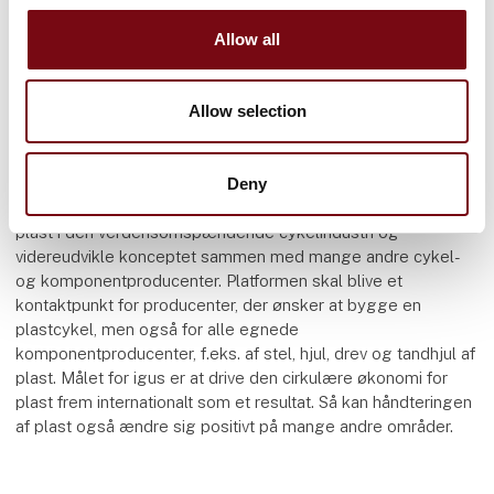
enhver tid se på deres smartphone, hvor mange tusinde
kilometer deres cykel stadig har tilbage.
Allow all
Knowhow-platform for den globale cykelindustri
Allow selection
Med igus:bike-konceptet arbejder
bevægelsesplastspecialisten dog ikke kun på en
bæredygtig cykel, men også på en platform, der åbner
Deny
dørene for yderligere partnerskaber, impulser og
vidensudveksling. igus vil gerne fremme knowhow omkring
plast i den verdensomspændende cykelindustri og
videreudvikle konceptet sammen med mange andre cykel-
og komponentproducenter. Platformen skal blive et
kontaktpunkt for producenter, der ønsker at bygge en
plastcykel, men også for alle egnede
komponentproducenter, f.eks. af stel, hjul, drev og tandhjul af
plast. Målet for igus er at drive den cirkulære økonomi for
plast frem internationalt som et resultat. Så kan håndteringen
af plast også ændre sig positivt på mange andre områder.