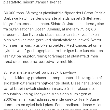
plastaffald, såsom gamle fiskenet.
80.000 tons: Så meget plastikaffald flyder der i Great Pacific
Garbage Patch - verdens største affaldshvirvel i Stillehavet,
ifølge forskernes estimater. Sidste år viste en undersøgelse
fra organisationen Ocean Cleanup, at mellem 75 og 86
procent af den flydende plastmasse kan tilskrives fiskeri.
Men hvad kan man gøre ved plastikaffaldet i havet? Svaret
kommer fra igus: igus:bike-projektet. Med konceptet om en
cykel lavet af genbrugsplast stræber igus ikke kun efter en
løsning på miljøforurening forårsaget af plastaffald, men
også efter moderne, bæredygtig mobilitet.
Synergi mellem cykel- og plastik-knowhow
igus udvikler og producerer komponenter til bevægelse af
slidstærk og smørefri højtydende plast. Disse har allerede
været brugt i cykelindustrien i mange år - for eksempel i
mountainbikes og ladcykler. Men siden slutningen af
2000'erne har igus' administrerende direktør Frank Blase
drømt om en cykel helt i plast. For at realisere denne vision