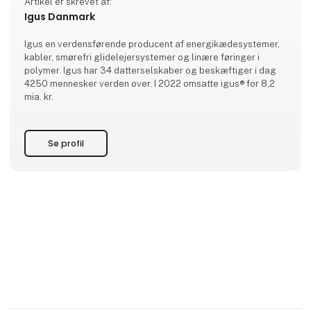
Artikel er skrevet af:
Igus Danmark
Igus en verdensførende producent af energikædesystemer,
kabler, smørefri glidelejersystemer og linære føringer i
polymer. Igus har 34 datterselskaber og beskæftiger i dag
4250 mennesker verden over. I 2022 omsatte igus® for 8,2
mia. kr.
Se profil