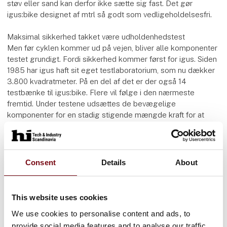
støv eller sand kan derfor ikke sætte sig fast. Det gør
igus:bike designet af mtrl så godt som vedligeholdelsesfri.
Maksimal sikkerhed takket være udholdenhedstest
Men før cyklen kommer ud på vejen, bliver alle komponenter
testet grundigt. Fordi sikkerhed kommer først for igus. Siden
1985 har igus haft sit eget testlaboratorium, som nu dækker
3.800 kvadratmeter. På en del af det er der også 14
testbænke til igus:bike. Flere vil følge i den nærmeste
fremtid. Under testene udsættes de bevægelige
komponenter for en stadig stigende mængde kraft for at
finde ud af deres maksimale belastningskapacitet. Hvis en
komponent ikke opnår de ønskede resultater, skal designet
forbedres. Hvis alt passer, går det videre til
udholdenhedsteststandene. Der tester udviklingsteamet
Consent
Details
About
daglig brug i komprimeret tid for at sikre, at cyklen kører
pålideligt og i lang tid i daglig bybrug. Derudover simuleres
miljøpåvirkninger som regn ved at sprøjte vand på
This website uses cookies
komponenterne. Hjulene, der roterer med 25 km/t, belastes
We use cookies to personalise content and ads, to
desuden ovenfra og får stød nedefra for at simulere ujævnt
provide social media features and to analyse our traffic.
underlag. På en anden teststand roterer frihjulet under