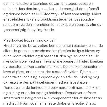
den hollandske virksomhed opvarmer støbeprocessen
elektrisk, kan den bruge vedvarende energi til dette formål
og derved holde sit CO2-fodaftryk så lavt som muligt. Målet
er at etablere lokale produktionssteder på lossepladser
rundt om i verden i fremtiden for at skabe en bæredygtig og
gennemsigtig forsyningskæde.
Plastikcykel trodser vind og vejr
Hvad angår de bevægelige komponenter i plastcyklen, er de
allerede gennemprøvede motion plastics fra igus blevet ny-
eller videreudviklet og tilpasset til den nye anvendelse. De
nye udviklinger vedrører f.eks. planetgearet, frihjulet, kranken
og pedalerne. Den særlige funktion: Da alle komponenter er
lavet af plast, er der intet, der ruster på cyklen. Ejerne kan
uden tøven lade single-speed-cyklen stå ude i vind og vejr
og rengøre den på få sekunder med en haveslange.
Derudover er de højtydende polymerer optimeret til friktion
og slid og er derfor særligt holdbare. Derudover er faste
smøremidler integreret i alle komponenter for at sikre tørløb
med lav friktion - uden en eneste dråbe smøreolie. Snavs,