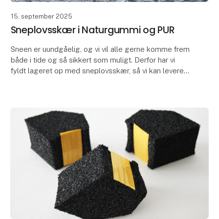
15. september 2025
Sneplovsskær i Naturgummi og PUR
Sneen er uundgåelig, og vi vil alle gerne komme frem
både i tide og så sikkert som muligt. Derfor har vi
fyldt lageret op med sneplovsskær, så vi kan levere
nye skær i både PUR og gummi – og endda ind