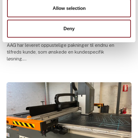
Allow selection
12. juni 2023
Deny
OPPUSTELIGE PAKNINGER TIL RYGEOVNE
AAG har leveret oppustelige pakninger til endnu en
tilfreds kunde, som ønskede en kundespecifik
løsning.
De oppustelige pakninger skal anvendes i rygeovne
og er produceret i sort silikone med en ru