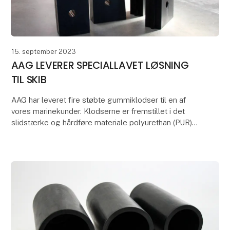
15. september 2023
AAG LEVERER SPECIALLAVET LØSNING
TIL SKIB
AAG har leveret fire støbte gummiklodser til en af
vores marinekunder. Klodserne er fremstillet i det
slidstærke og hårdføre materiale polyurethan (PUR)
og vejer hver 48 kg. Hver klods er unik og udfø