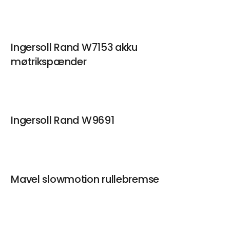
Peder Bro Iversen
Projektspecialist, montageløsninger
Ingersoll Rand W7153 akku
Med bred erfaring i montage – også mere
komplicerede emner – og de nyeste løsninger fra
møtrikspænder
blandt andet Ingersoll Rand, Norbar og URYU,
leverer Peder totalløsninger med fokus på
præcision, optimal drift samt mulighed for
dataopsamling og protokol.
Kontakt
Ingersoll Rand W9691
Henrik Larsen
Salgschef
Kontakt
Mavel slowmotion rullebremse
Peter Larsson