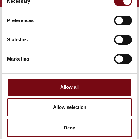
Necessary
Selection
Preferences
Statistics
Marketing
Gå til hjemmeside
Allow all
Antal medarbejdere
Allow selection
11-25
Deny
Find os på