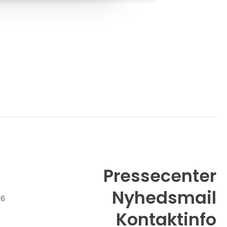
verden, og vores medarbejdere er
specialister i brugen af vores værktøj og
produkter.
Pressecenter
Nyhedsmail
26
Kontaktinfo