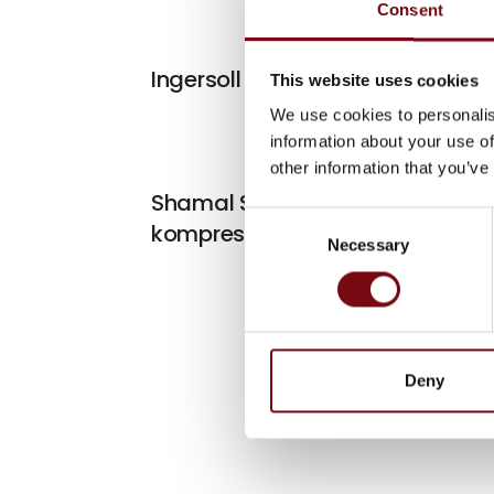
Consent
Ingersoll Rand W9691
This website uses cookies
We use cookies to personalis
information about your use of
other information that you’ve
Shamal S65/90+90
Consent
kompressor
Necessary
Selection
Deny