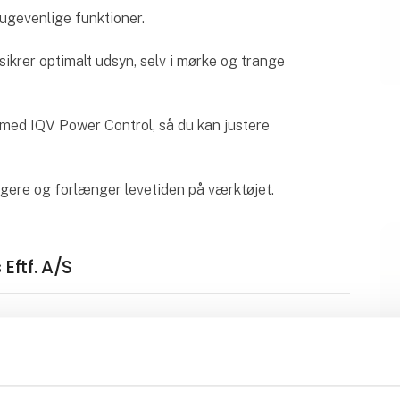
ugevenlige funktioner.
sikrer optimalt udsyn, selv i mørke og trange
ed IQV Power Control, så du kan justere
igere og forlænger levetiden på værktøjet.
Eftf. A/S
en
Ingersoll Rand 2236QTIMAX