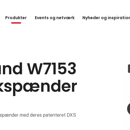
Produkter
Events og netværk
Nyheder og inspiratio
Rand W7153
ikspænder
kspænder med deres patenteret DXS