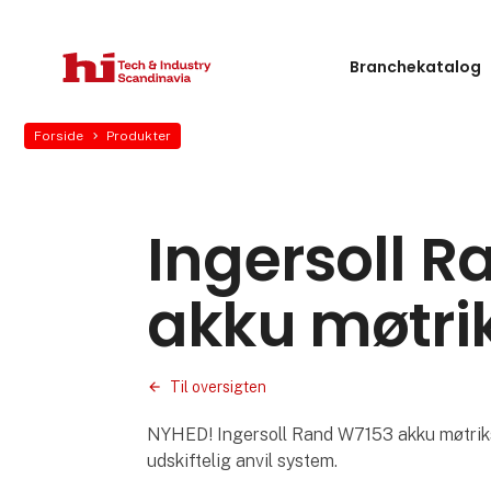
Branchekatalog
Forside
Produkter
Ingersoll 
akku møtr
Til oversigten
NYHED! Ingersoll Rand W7153 akku møtri
udskiftelig anvil system.