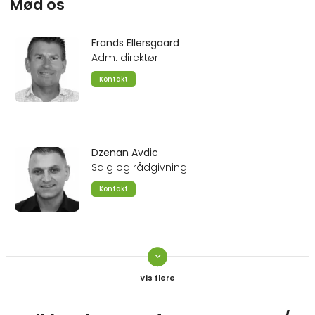
Mød os
Frands Ellersgaard
Adm. direktør
Kontakt
Dzenan Avdic
Salg og rådgivning
Kontakt
keyboard_arrow_down
Jens Erik Jørgensen
Salgskonsulent
Kontakt