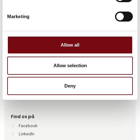
Marketing
Gå til hjemmeside
Allow all
Antal medarbejdere
Allow selection
26-50
Deny
Lokationer
Herning, Danmark
Find os på
Facebook
LinkedIn