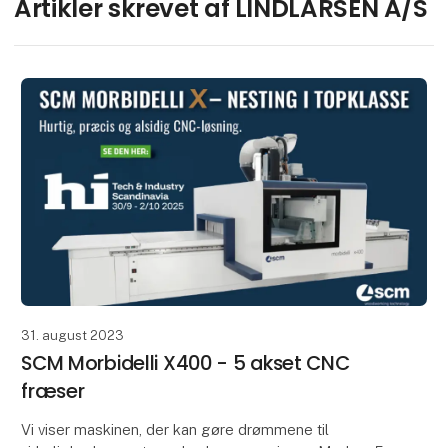
Artikler skrevet af LINDLARSEN A/S
Kenneth H. Sand
Salg og rådgivning
Kontakt
Peter Dam Christensen
Key account manager
Kontakt
31. august 2023
SCM Morbidelli X400 - 5 akset CNC
fræser
Vi viser maskinen, der kan gøre drømmene til