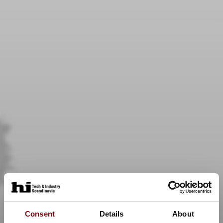
Consent
Details
About