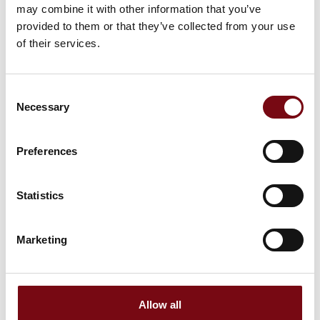
På messen
may combine it with other information that you’ve
ETISOFT iK4 - High-performance
provided to them or that they’ve collected from your use
industriel label printer
of their services.
Consent
På messen
RFID ETIKET PRINTERE
Necessary
Selection
Preferences
Statistics
HI Tech & Industry Scandinavia
Produktet er medbragt på messen
Marketing
Dette produkt kan opleves på udstillerens stand på messen
Allow all