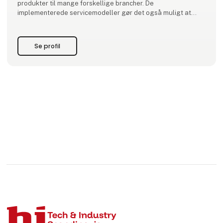
produkter til mange forskellige brancher. De
implementerede servicemodeller gør det også muligt at
tilpasse principperne for samarbejde, til hver slags kunde
inden for rammerne af konsolidering af leverancer af
produkter, til kundens fabrikker ove
Se profil