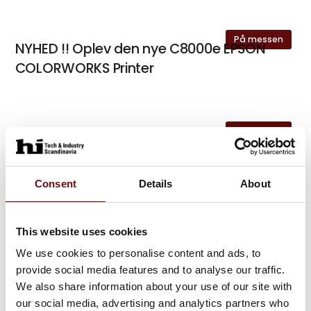
På messen
NYHED !! Oplev den nye C8000e EPSON
COLORWORKS Printer
På messen
Opleve EPSON COLORWORKS Printer
serie
Consent
Details
About
EPSON COLORWORKS - in-line med
This website uses cookies
Robot sampak løsning
We use cookies to personalise content and ads, to
provide social media features and to analyse our traffic.
We also share information about your use of our site with
our social media, advertising and analytics partners who